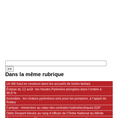
Dans la même rubrique
Un été haut en couleurs dans les accueils de loisirs tarbais
Éclipse du 12 août : les Hautes-Pyrénées plongées dans l’ombre à
98,9 %
Incendies : les chœurs pyrénéens unis pour les pompiers, à l’appel du
Rotary
Campan : immersion au cœur des centrales hydroélectriques EDF
Odile Despert élevée au rang d’officier de l’Ordre National du Mérite