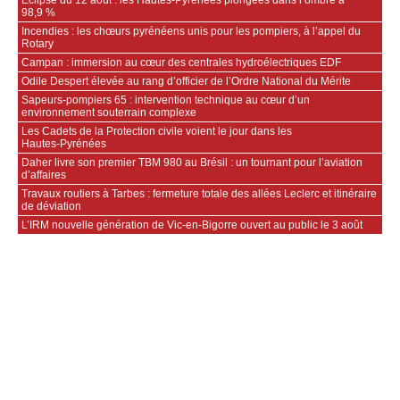
98,9 %
Incendies : les chœurs pyrénéens unis pour les pompiers, à l’appel du
Rotary
Campan : immersion au cœur des centrales hydroélectriques EDF
Odile Despert élevée au rang d’officier de l’Ordre National du Mérite
Sapeurs‑pompiers 65 : intervention technique au cœur d’un
environnement souterrain complexe
Les Cadets de la Protection civile voient le jour dans les
Hautes‑Pyrénées
Daher livre son premier TBM 980 au Brésil : un tournant pour l’aviation
d’affaires
Travaux routiers à Tarbes : fermeture totale des allées Leclerc et itinéraire
de déviation
L’IRM nouvelle génération de Vic-en-Bigorre ouvert au public le 3 août