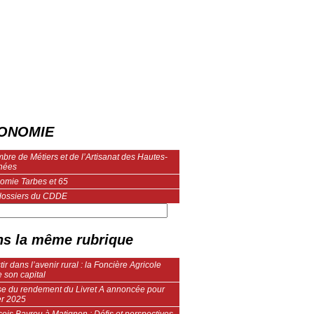
ONOMIE
re de Métiers et de l’Artisanat des Hautes-
nées
omie Tarbes et 65
dossiers du CDDE
s la même rubrique
tir dans l’avenir rural : la Foncière Agricole
 son capital
se du rendement du Livret A annoncée pour
er 2025
ois Bayrou à Matignon : Défis et perspectives