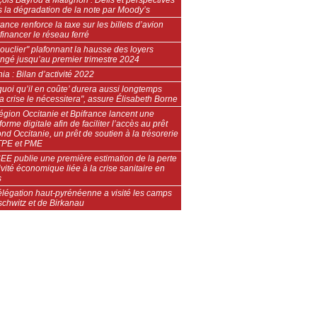
 la dégradation de la note par Moody’s
ance renforce la taxe sur les billets d’avion
financer le réseau ferré
ouclier" plafonnant la hausse des loyers
ongé jusqu’au premier trimestre 2024
ia : Bilan d’activité 2022
quoi qu’il en coûte’ durera aussi longtemps
a crise le nécessitera", assure Élisabeth Borne
gion Occitanie et Bpifrance lancent une
forme digitale afin de faciliter l’accès au prêt
d Occitanie, un prêt de soutien à la trésorerie
TPE et PME
EE publie une première estimation de la perte
ivité économique liée à la crise sanitaire en
s
élégation haut-pyrénéenne a visité les camps
schwitz et de Birkanau