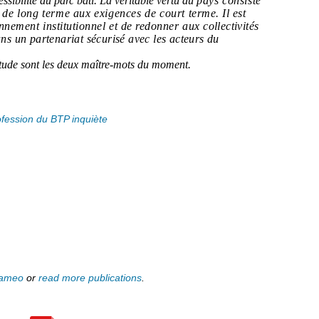
sibilité du parc bâti. La véritable vertu du
pays consiste
nt de long terme aux exigences de court
terme. Il est
ronnement institutionnel et de redonner aux
collectivités
dans un partenariat sécurisé avec les acteurs
du
titude sont les deux maître-mots du moment.
ofession du BTP inquiète
lameo
or
read more publications
.