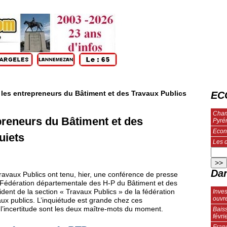
t les entrepreneurs du Bâtiment et des Travaux Publics
EC
Chamb
epreneurs du Bâtiment et des
Pyré
Econ
uiets
Les 
Dan
ravaux Publics ont tenu, hier, une conférence de presse
a Fédération départementale des H-P du Bâtiment et des
Inves
ident de la section « Travaux Publics » de la fédération
ouvre
ux publics. L’inquiétude est grande chez ces
et l’incertitude sont les deux maître-mots du moment.
Bais
févri
Franç