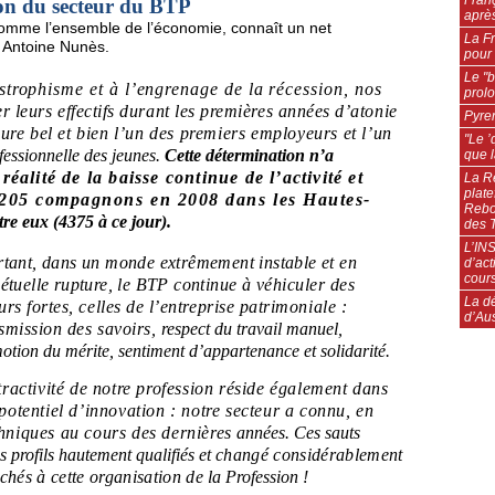
on du secteur du BTP
après
 comme l’ensemble de l’économie, connaît un net
La Fr
e Antoine Nunès.
pour 
Le "b
strophisme et à l’engrenage de la récession, nos
prol
er leurs effectifs durant les premières années d’atonie
Pyren
ure bel et bien l’un des premiers employeurs et l’un
"Le ’
fessionnelle des jeunes.
Cette détermination n’a
que l
éalité de la baisse continue de l’activité et
La Ré
plate
 5205 compagnons en 2008 dans les Hautes-
Rebon
re eux (4375 à ce jour).
des 
L’INS
tant, dans un monde extrêmement instable et en
d’act
cour
étuelle rupture, le BTP continue à
véhiculer des
La d
urs fortes, celles de l’entreprise patrimoniale :
d’Au
smission des savoirs,
respect du travail manuel,
otion du mérite, sentiment d’appartenance et solidarité.
tractivité de notre profession réside également dans
potentiel d’innovation : notre secteur a connu, en
chniques au cours des dernières
années. Ces sauts
s profils hautement qualifiés et
changé considérablement
chés à cette organisation de
la Profession !