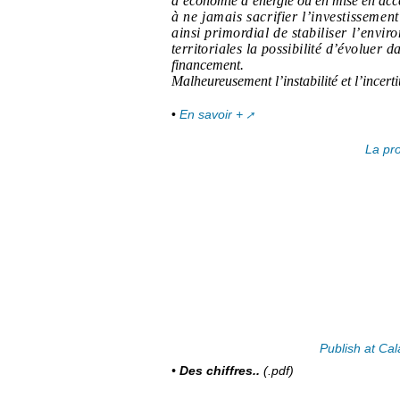
d’économie d’énergie ou en mise en acces
à ne jamais sacrifier l’investisseme
ainsi primordial de stabiliser l’envi
territoriales la possibilité d’évoluer 
financement.
Malheureusement l’instabilité et l’incer
•
En savoir +
La pr
Publish at Ca
•
Des chiffres..
(.pdf)