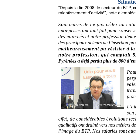
Situati
"Depuis la fin 2008, le secteur du BTP,
ralentissement d’activité", note d’emblé
Soucieuses de ne pas céder au cata
entreprises ont tout fait pour conserv
des marchés et notre profession deme
des principaux acteurs de l’insertion pro
malheureusement pu résister à la r
notre profession, qui comptait
Pyrénées a déjà perdu plus de 800 d’ent
Pour
perp
vale
tran
prom
L’at
son 
effet, de considérables évolutions te
qualitatifs ont drainé vers nos métiers de
l’image du BTP. Nos salariés sont atta