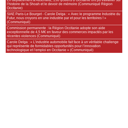
En déplacement à Auschwitz, 150 lycéens d’Occitanie ont pu travailler sur
l’histoire de la Shoah et le devoir de mémoire (Communiqué Région
Occitanie)
SIAE Paris-Le Bourget - Carole Delga : « Avec le programme Industrie du
Futur, nous croyons en une industrie par et pour les territoires ! »
(Communiqué)
Commission permanente : la Région Occitanie adopte son aide
exceptionnelle de 4,5 M€ en faveur des commerces impactés par les
récentes violences (Communiqué)
Carole Delga : « L’industrie automobile fait face à un véritable challenge
qui représente de formidables opportunités pour l’innovation
technologique et l’emploi en Occitanie » (Communiqué)