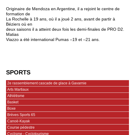
Originaire de Mendoza en Argentine, il a rejoint le centre de
formation de
La Rochelle à 19 ans, où il a joué 2 ans, avant de partir à
Béziers où en
deux saisons il a atteint deux fois les demi-finales de PRO D2.
Matias
Viazzo a été international Pumas –19 et –21 ans.
SPORTS
2e rassemblement cascade de glace à Gavarnie
Arts Martiaux
Athlétisme
Basket
Boxe
Brèves Sports 65
Canoë-Kayak
Course pédestre
Cyclisme - Cyclotourisme