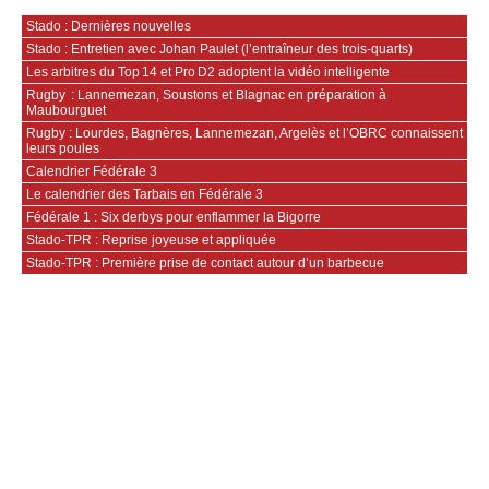
Stado : Dernières nouvelles
Stado : Entretien avec Johan Paulet (l’entraîneur des trois-quarts)
Les arbitres du Top 14 et Pro D2 adoptent la vidéo intelligente
Rugby : Lannemezan, Soustons et Blagnac en préparation à
Maubourguet
Rugby : Lourdes, Bagnères, Lannemezan, Argelès et l’OBRC connaissent
leurs poules
Calendrier Fédérale 3
Le calendrier des Tarbais en Fédérale 3
Fédérale 1 : Six derbys pour enflammer la Bigorre
Stado-TPR : Reprise joyeuse et appliquée
Stado-TPR : Première prise de contact autour d’un barbecue