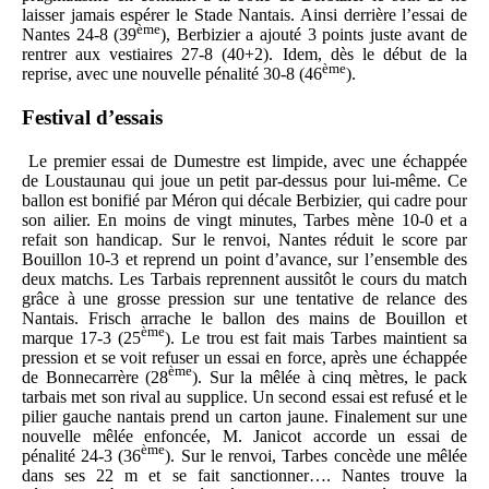
laisser jamais espérer le Stade Nantais. Ainsi derrière l’essai de
ème
Nantes 24-8 (39
), Berbizier a ajouté 3 points juste avant de
rentrer aux vestiaires 27-8 (40+2). Idem, dès le début de la
ème
reprise, avec une nouvelle pénalité 30-8 (46
).
Festival d’essais
Le premier essai de Dumestre est limpide, avec une échappée
de Loustaunau qui joue un petit par-dessus pour lui-même. Ce
ballon est bonifié par Méron qui décale Berbizier, qui cadre pour
son ailier. En moins de vingt minutes, Tarbes mène 10-0 et a
refait son handicap. Sur le renvoi, Nantes réduit le score par
Bouillon 10-3 et reprend un point d’avance, sur l’ensemble des
deux matchs. Les Tarbais reprennent aussitôt le cours du match
grâce à une grosse pression sur une tentative de relance des
Nantais. Frisch arrache le ballon des mains de Bouillon et
ème
marque 17-3 (25
). Le trou est fait mais Tarbes maintient sa
pression et se voit refuser un essai en force, après une échappée
ème
de Bonnecarrère (28
). Sur la mêlée à cinq mètres, le pack
tarbais met son rival au supplice. Un second essai est refusé et le
pilier gauche nantais prend un carton jaune. Finalement sur une
nouvelle mêlée enfoncée, M. Janicot accorde un essai de
ème
pénalité 24-3 (36
). Sur le renvoi, Tarbes concède une mêlée
dans ses 22 m et se fait sanctionner…. Nantes trouve la