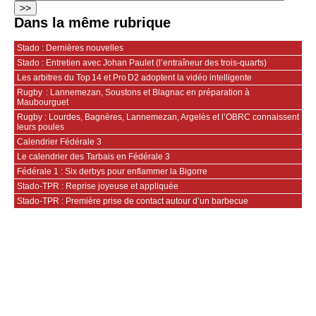
Dans la même rubrique
Stado : Dernières nouvelles
Stado : Entretien avec Johan Paulet (l’entraîneur des trois-quarts)
Les arbitres du Top 14 et Pro D2 adoptent la vidéo intelligente
Rugby : Lannemezan, Soustons et Blagnac en préparation à
Maubourguet
Rugby : Lourdes, Bagnères, Lannemezan, Argelès et l’OBRC connaissent
leurs poules
Calendrier Fédérale 3
Le calendrier des Tarbais en Fédérale 3
Fédérale 1 : Six derbys pour enflammer la Bigorre
Stado-TPR : Reprise joyeuse et appliquée
Stado-TPR : Première prise de contact autour d’un barbecue