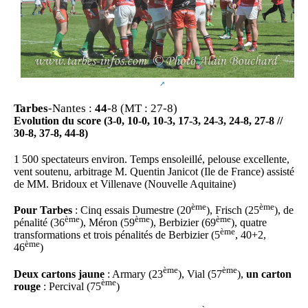
Tarbes
-Nantes :
44
-8 (MT : 27-8)
Evolution du score (3-0, 10-0, 10-3, 17-3, 24-3, 24-8, 27-8 //
30-8, 37-8, 44-8)
1 500 spectateurs environ. Temps ensoleillé, pelouse excellente,
vent soutenu, arbitrage M. Quentin Janicot (Ile de France) assisté
de MM. Bridoux et Villenave (Nouvelle Aquitaine)
ème
ème
Pour Tarbes
: Cinq essais Dumestre (20
), Frisch (25
), de
ème
ème
ème
pénalité (36
), Méron (59
), Berbizier (69
), quatre
ème
transformations et trois pénalités de Berbizier (5
, 40+2,
ème
46
)
ème
ème
Deux cartons jaune
: Armary (23
), Vial (57
),
un carton
ème
rouge
: Percival (75
)