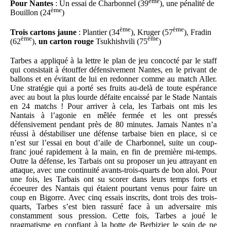
ème
Pour Nantes
: Un essai de Charbonnel (39
), une pénalité de
ème
Bouillon (24
)
ème
ème
Trois cartons jaune
: Plantier (34
), Kruger (57
), Fradin
ème
ème
(62
),
un carton rouge
Tsukhishvili (75
)
Tarbes a appliqué à la lettre le plan de jeu concocté par le staff
qui consistait à étouffer défensivement Nantes, en le privant de
ballons et en évitant de lui en redonner comme au match Aller.
Une stratégie qui a porté ses fruits au-delà de toute espérance
avec au bout la plus lourde défaite encaissé par le Stade Nantais
en 24 matchs ! Pour arriver à cela, les Tarbais ont mis les
Nantais à l’agonie en mêlée fermée et les ont pressés
défensivement pendant près de 80 minutes. Jamais Nantes n’a
réussi à déstabiliser une défense tarbaise bien en place, si ce
n’est sur l’essai en bout d’aile de Charbonnel, suite un coup-
franc joué rapidement à la main, en fin de première mi-temps.
Outre la défense, les Tarbais ont su proposer un jeu attrayant en
attaque, avec une continuité avants-trois-quarts de bon aloi. Pour
une fois, les Tarbais ont su scorer dans leurs temps forts et
écoeurer des Nantais qui étaient pourtant venus pour faire un
coup en Bigorre. Avec cinq essais inscrits, dont trois des trois-
quarts, Tarbes s’est bien rassuré face à un adversaire mis
constamment sous pression. Cette fois, Tarbes a joué le
pragmatisme en confiant à la botte de Berbizier le soin de ne