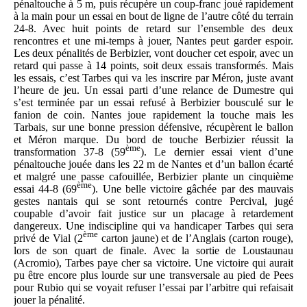
pénaltouche à 5 m, puis récupère un coup-franc joué rapidement
à la main pour un essai en bout de ligne de l’autre côté du terrain
24-8. Avec huit points de retard sur l’ensemble des deux
rencontres et une mi-temps à jouer, Nantes peut garder espoir.
Les deux pénalités de Berbizier, vont doucher cet espoir, avec un
retard qui passe à 14 points, soit deux essais transformés. Mais
les essais, c’est Tarbes qui va les inscrire par Méron, juste avant
l’heure de jeu. Un essai parti d’une relance de Dumestre qui
s’est terminée par un essai refusé à Berbizier bousculé sur le
fanion de coin. Nantes joue rapidement la touche mais les
Tarbais, sur une bonne pression défensive, récupèrent le ballon
et Méron marque. Du bord de touche Berbizier réussit la
ème
transformation 37-8 (59
). Le dernier essai vient d’une
pénaltouche jouée dans les 22 m de Nantes et d’un ballon écarté
et malgré une passe cafouillée, Berbizier plante un cinquième
ème
essai 44-8 (69
). Une belle victoire gâchée par des mauvais
gestes nantais qui se sont retournés contre Percival, jugé
coupable d’avoir fait justice sur un placage à retardement
dangereux. Une indiscipline qui va handicaper Tarbes qui sera
ème
privé de Vial (2
carton jaune) et de l’Anglais (carton rouge),
lors de son quart de finale. Avec la sortie de Loustaunau
(Acromio), Tarbes paye cher sa victoire. Une victoire qui aurait
pu être encore plus lourde sur une transversale au pied de Pees
pour Rubio qui se voyait refuser l’essai par l’arbitre qui refaisait
jouer la pénalité.