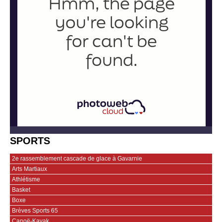
SPORTS
2e rassemblement cascade de glace à Gavarnie
Arts Martiaux
Athlétisme
Basket
Boxe
Brèves Sports 65
Canoë-Kayak