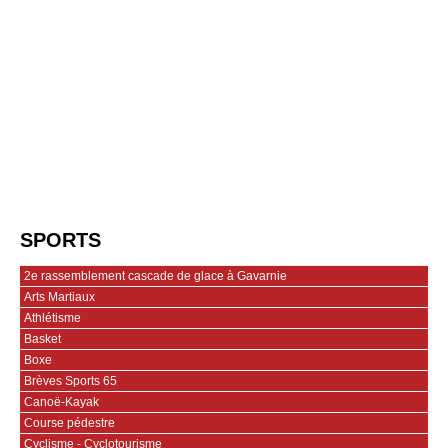
SPORTS
2e rassemblement cascade de glace à Gavarnie
Arts Martiaux
Athlétisme
Basket
Boxe
Brèves Sports 65
Canoë-Kayak
Course pédestre
Cyclisme - Cyclotourisme