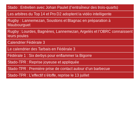
Stado : Entretien avec Johan Paulet (l’entraîneur des trois-quarts)
Les arbitres du Top 14 et Pro D2 adoptent la vidéo intelligente
Rugby : Lannemezan, Soustons et Blagnac en préparation à
Maubourguet
Rugby : Lourdes, Bagnères, Lannemezan, Argelès et l’OBRC connaissent
leurs poules
Calendrier Fédérale 3
Le calendrier des Tarbais en Fédérale 3
Fédérale 1 : Six derbys pour enflammer la Bigorre
Stado-TPR : Reprise joyeuse et appliquée
Stado-TPR : Première prise de contact autour d’un barbecue
Stado-TPR : L’effectif s’étoffe, reprise le 13 juillet