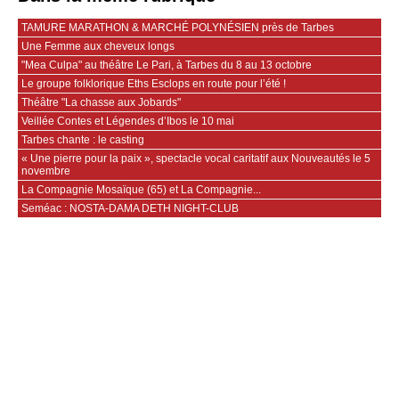
TAMURE MARATHON & MARCHÉ POLYNÉSIEN près de Tarbes
Une Femme aux cheveux longs
"Mea Culpa" au théâtre Le Pari, à Tarbes du 8 au 13 octobre
Le groupe folklorique Eths Esclops en route pour l’été !
Théâtre "La chasse aux Jobards"
Veillée Contes et Légendes d’Ibos le 10 mai
Tarbes chante : le casting
« Une pierre pour la paix », spectacle vocal caritatif aux Nouveautés le 5
novembre
La Compagnie Mosaïque (65) et La Compagnie...
Seméac : NOSTA-DAMA DETH NIGHT-CLUB