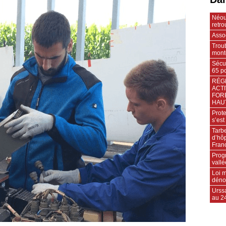
Néou
retr
Assoc
Trou
mont
Sécu
65 po
RÉG
ACTI
FOR
HAU
Prote
s’es
Tarb
d’hô
Fran
Prog
vallé
Loi m
déno
Urssa
au 24