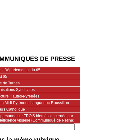
MMUNIQUÉS DE PRESSE
eil Départemental du 65
M 65
ie de Tarbes
nisations Syndicales
ecture Hautes-Pyrénées
on Midi-Pyrénées Languedoc-Roussillon
urs Catholique
personne sur TROIS bientôt concernée par
déficience visuelle (Communiqué de Rétina)
s la même rubrique