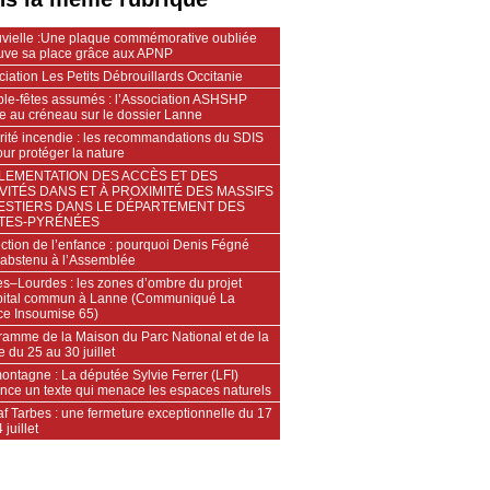
vielle :Une plaque commémorative oubliée
ouve sa place grâce aux APNP
iation Les Petits Débrouillards Occitanie
ble-fêtes assumés : l’Association ASHSHP
e au créneau sur le dossier Lanne
rité incendie : les recommandations du SDIS
ur protéger la nature
LEMENTATION DES ACCÈS ET DES
VITÉS DANS ET À PROXIMITÉ DES MASSIFS
ESTIERS DANS LE DÉPARTEMENT DES
TES-PYRÉNÉES
ction de l’enfance : pourquoi Denis Fégné
t abstenu à l’Assemblée
es–Lourdes : les zones d’ombre du projet
pital commun à Lanne (Communiqué La
ce Insoumise 65)
ramme de la Maison du Parc National et de la
e du 25 au 30 juillet
ontagne : La députée Sylvie Ferrer (LFI)
nce un texte qui menace les espaces naturels
f Tarbes : une fermeture exceptionnelle du 17
 juillet