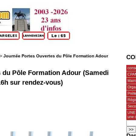
>
Journée Portes Ouvertes du Pôle Formation Adour
CO
cons
s du Pôle Formation Adour (Samedi
CPA
Mair
 16h sur rendez-vous)
Orga
Préf
Régi
Seco
UNE 
une 
Dan