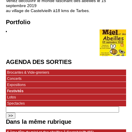
Venez découvrir le monde fascinant des abeilles le 15
septembre 2019
au village de Castelvieilh à18 kms de Tarbes.
Portfolio
AGENDA DES SORTIES
Brocantes & Vide-greniers
Concerts
Expositions
Festivités
Lotos
Spectacles
Dans la même rubrique