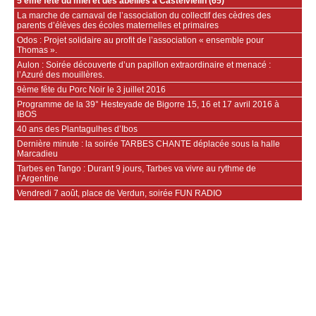
5 ème fête du miel et des abeilles à Castelvieilh (65)
La marche de carnaval de l’association du collectif des cèdres des
parents d’élèves des écoles maternelles et primaires
Odos : Projet solidaire au profit de l’association « ensemble pour
Thomas ».
Aulon : Soirée découverte d’un papillon extraordinaire et menacé :
l’Azuré des mouillères.
9ème fête du Porc Noir le 3 juillet 2016
Programme de la 39° Hesteyade de Bigorre 15, 16 et 17 avril 2016 à
IBOS
40 ans des Plantagulhes d’Ibos
Dernière minute : la soirée TARBES CHANTE déplacée sous la halle
Marcadieu
Tarbes en Tango : Durant 9 jours, Tarbes va vivre au rythme de
l’Argentine
Vendredi 7 août, place de Verdun, soirée FUN RADIO