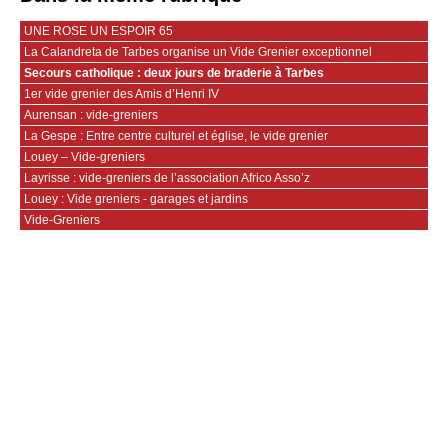
UNE ROSE UN ESPOIR 65
La Calandreta de Tarbes organise un Vide Grenier exceptionnel
Secours catholique : deux jours de braderie à Tarbes
1er vide grenier des Amis d’Henri IV
Aurensan : vide-greniers
La Gespe : Entre centre culturel et église, le vide grenier
Louey – Vide-greniers
Layrisse : vide-greniers de l’association Africo Asso’z
Louey : Vide greniers - garages et jardins
Vide-Greniers