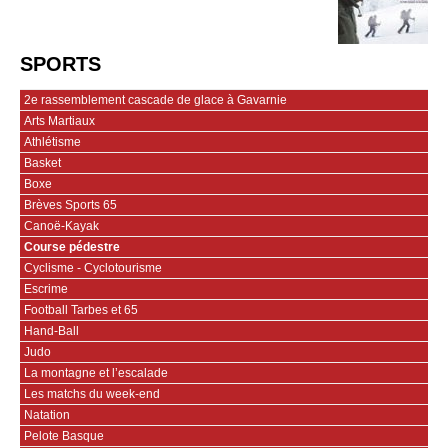
SPORTS
2e rassemblement cascade de glace à Gavarnie
Arts Martiaux
Athlétisme
Basket
Boxe
Brèves Sports 65
Canoë-Kayak
Course pédestre
Cyclisme - Cyclotourisme
Escrime
Football Tarbes et 65
Hand-Ball
Judo
La montagne et l’escalade
Les matchs du week-end
Natation
Pelote Basque