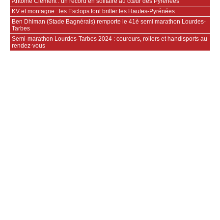
Antoine Clément : un record en solitaire au cœur des Pyrénées
KV et montagne : les Esclops font briller les Hautes-Pyrénées
Ben Dhiman (Stade Bagnérais) remporte le 41è semi marathon Lourdes-
Tarbes
Semi-marathon Lourdes-Tarbes 2024 : coureurs, rollers et handisports au
rendez-vous