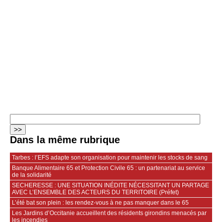
Dans la même rubrique
Tarbes : l’EFS adapte son organisation pour maintenir les stocks de sang
Banque Alimentaire 65 et Protection Civile 65 : un partenariat au service
de la solidarité
SECHERESSE : UNE SITUATION INÉDITE NÉCESSITANT UN PARTAGE
AVEC L’ENSEMBLE DES ACTEURS DU TERRITOIRE (Préfet)
L’été bat son plein : les rendez-vous à ne pas manquer dans le 65
Les Jardins d’Occitanie accueillent des résidents girondins menacés par
les incendies