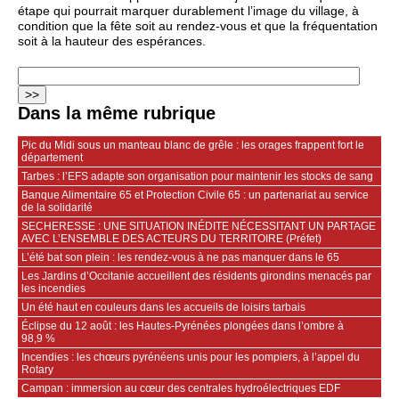
étape qui pourrait marquer durablement l’image du village, à
condition que la fête soit au rendez‑vous et que la fréquentation
soit à la hauteur des espérances.
Dans la même rubrique
Pic du Midi sous un manteau blanc de grêle : les orages frappent fort le
département
Tarbes : l’EFS adapte son organisation pour maintenir les stocks de sang
Banque Alimentaire 65 et Protection Civile 65 : un partenariat au service
de la solidarité
SECHERESSE : UNE SITUATION INÉDITE NÉCESSITANT UN PARTAGE
AVEC L’ENSEMBLE DES ACTEURS DU TERRITOIRE (Préfet)
L’été bat son plein : les rendez-vous à ne pas manquer dans le 65
Les Jardins d’Occitanie accueillent des résidents girondins menacés par
les incendies
Un été haut en couleurs dans les accueils de loisirs tarbais
Éclipse du 12 août : les Hautes-Pyrénées plongées dans l’ombre à
98,9 %
Incendies : les chœurs pyrénéens unis pour les pompiers, à l’appel du
Rotary
Campan : immersion au cœur des centrales hydroélectriques EDF