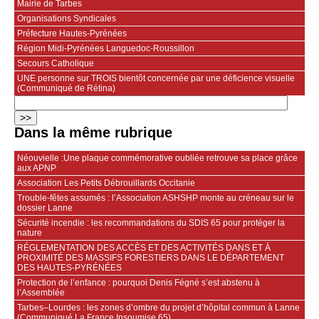
Mairie de Tarbes
Organisations Syndicales
Préfecture Hautes-Pyrénées
Région Midi-Pyrénées Languedoc-Roussillon
Secours Catholique
UNE personne sur TROIS bientôt concernée par une déficience visuelle
(Communiqué de Rétina)
Dans la même rubrique
Néouvielle :Une plaque commémorative oubliée retrouve sa place grâce
aux APNP
Association Les Petits Débrouillards Occitanie
Trouble-fêtes assumés : l’Association ASHSHP monte au créneau sur le
dossier Lanne
Sécurité incendie : les recommandations du SDIS 65 pour protéger la
nature
RÉGLEMENTATION DES ACCÈS ET DES ACTIVITÉS DANS ET À
PROXIMITÉ DES MASSIFS FORESTIERS DANS LE DÉPARTEMENT
DES HAUTES-PYRÉNÉES
Protection de l’enfance : pourquoi Denis Fégné s’est abstenu à
l’Assemblée
Tarbes–Lourdes : les zones d’ombre du projet d’hôpital commun à Lanne
(Communiqué La France Insoumise 65)