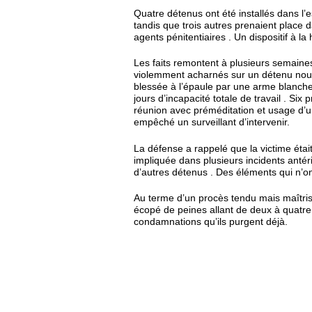
Quatre détenus ont été installés dans l’
tandis que trois autres prenaient place d
agents pénitentiaires . Un dispositif à la
Les faits remontent à plusieurs semaine
violemment acharnés sur un détenu nouv
blessée à l’épaule par une arme blanche
jours d’incapacité totale de travail . Six
réunion avec préméditation et usage d’u
empêché un surveillant d’intervenir.
La défense a rappelé que la victime étai
impliquée dans plusieurs incidents antéri
d’autres détenus . Des éléments qui n’ont 
Au terme d’un procès tendu mais maîtris
écopé de peines allant de deux à quatre
condamnations qu’ils purgent déjà.