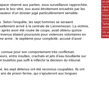
en p
espace réservé aux parties, sous surveillance rapprochée,
Agres
ans le box vitré, eux aussi étroitement encadrés par les
cible
 hauteur d’un dossier jugé particulièrement sensible.
Impac
contr
s. Selon l’enquête, les sept hommes se seraient
Tarbe
ellement arrivé à la centrale de Lannemezan. La victime,
viole
 après avoir été rouée de coups, avait obtenu quinze
Un a
 prévenus étaient poursuivis pour violences volontaires en
entr
ne arme ; le septième pour complicité, accusé d’avoir
t connue pour son comportement très conflictuel,
eurs, entre insultes, crachats et jets d’eau bouillante sur
toutefois pas suffi à infléchir la décision du tribunal.
é, les sept détenus ont été reconnus coupables. Ils ont
 ans de prison ferme, qui s’ajouteront aux longues