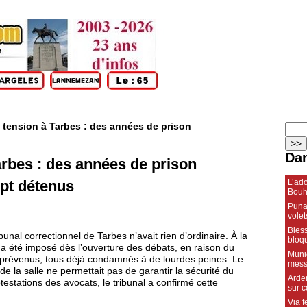
 tension à Tarbes : des années de prison
Dan
rbes : des années de prison
L’ado
pt détenus
Bouh
Punai
volet
Bless
ibunal correctionnel de Tarbes n’avait rien d’ordinaire. À la
bloqu
 a été imposé dès l’ouverture des débats, en raison du
Muni
pt prévenus, tous déjà condamnés à de lourdes peines. Le
mess
de la salle ne permettait pas de garantir la sécurité du
Arden
testations des avocats, le tribunal a confirmé cette
sur 
Via 