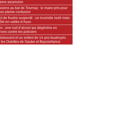
leine ascension
sions au bal de Tournay : le maire pris pour
 en pleine confusion
t de foudre suspecté : un incendie isolé mais
ôlé en vallée d’Azun
s : une nuit d’alcool qui dégénère en
nces contre les policiers
dolescent et un enfant de 14 ans foudroyés
e les Oulettes de Gaube et Bayssellance