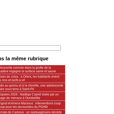
s la même rubrique
lescente coincée dans la grotte de la
adère regagne la surface saine et sauve
ses du colza : à Orleix, les habitants vivent
s clos et nerfs à vif
ée au genou et à la cheville, une adolescente
ée sous terre à Saint-Pé
cipales 2026 : Nadège Cayret visée par un
age de menace à Oursbelille
gost et Arrens-Marsous : interventions coup
coup pour les secouristes du PGHM
ferrata de Camous : un septuagénaire décède