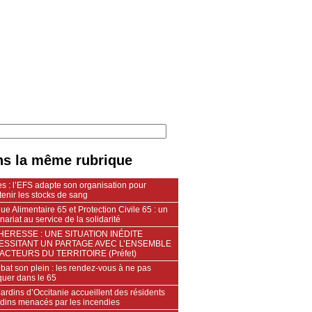
s la même rubrique
s : l’EFS adapte son organisation pour
enir les stocks de sang
e Alimentaire 65 et Protection Civile 65 : un
nariat au service de la solidarité
ERESSE : UNE SITUATION INÉDITE
ESSITANT UN PARTAGE AVEC L’ENSEMBLE
ACTEURS DU TERRITOIRE (Préfet)
 bat son plein : les rendez-vous à ne pas
uer dans le 65
ardins d’Occitanie accueillent des résidents
ndins menacés par les incendies