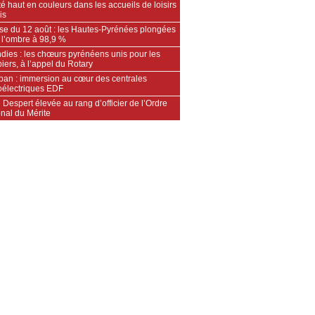
é haut en couleurs dans les accueils de loisirs
is
pse du 12 août : les Hautes-Pyrénées plongées
 l’ombre à 98,9 %
dies : les chœurs pyrénéens unis pour les
ers, à l’appel du Rotary
an : immersion au cœur des centrales
oélectriques EDF
 Despert élevée au rang d’officier de l’Ordre
nal du Mérite