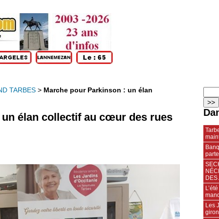
ND TARBES
>
Marche pour Parkinson : un élan
Dan
un élan collectif au cœur des rues
Tarbe
maint
Banqu
parte
SECH
NÉC
DES 
L’été
manq
Les J
giro