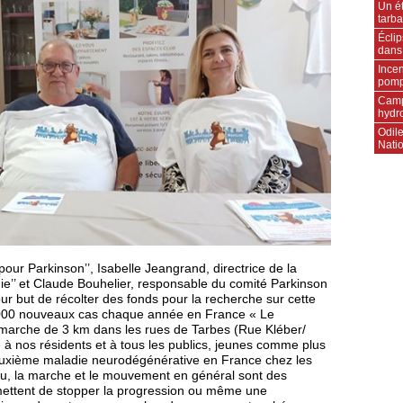
Un ét
tarba
Écli
dans
Incen
pompi
Camp
hydr
Odile
Natio
our Parkinson’’, Isabelle Jeangrand, directrice de la
nie’’ et Claude Bouhelier, responsable du comité Parkinson
r but de récolter des fonds pour la recherche sur cette
 000 nouveaux cas chaque année en France « Le
marche de 3 km dans les rues de Tarbes (Rue Kléber/
e à nos résidents et à tous les publics, jeunes comme plus
euxième maladie neurodégénérative en France chez les
éau, la marche et le mouvement en général sont des
rmettent de stopper la progression ou même une