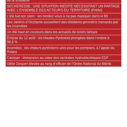
de la solidarité
SECHERESSE : UNE SITUATION INÉDITE NÉCESSITANT UN PARTAGE
AVEC L’ENSEMBLE DES ACTEURS DU TERRITOIRE (Préfet)
L’été bat son plein : les rendez-vous à ne pas manquer dans le 65
Les Jardins d’Occitanie accueillent des résidents girondins menacés par
les incendies
Un été haut en couleurs dans les accueils de loisirs tarbais
Éclipse du 12 août : les Hautes-Pyrénées plongées dans l’ombre à
98,9 %
Incendies : les chœurs pyrénéens unis pour les pompiers, à l’appel du
Rotary
Campan : immersion au cœur des centrales hydroélectriques EDF
Odile Despert élevée au rang d’officier de l’Ordre National du Mérite