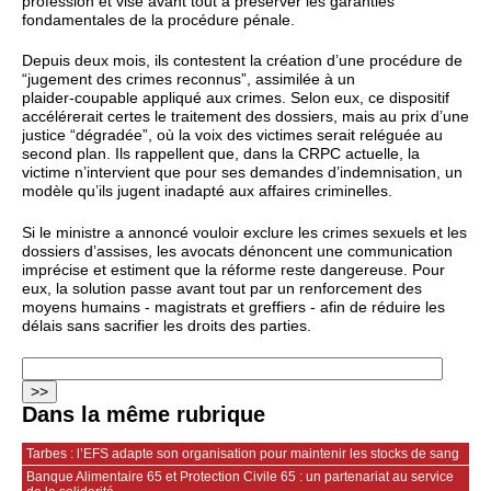
profession et vise avant tout à préserver les garanties
fondamentales de la procédure pénale.
Depuis deux mois, ils contestent la création d’une procédure de
“jugement des crimes reconnus”, assimilée à un
plaider‑coupable appliqué aux crimes. Selon eux, ce dispositif
accélérerait certes le traitement des dossiers, mais au prix d’une
justice “dégradée”, où la voix des victimes serait reléguée au
second plan. Ils rappellent que, dans la CRPC actuelle, la
victime n’intervient que pour ses demandes d’indemnisation, un
modèle qu’ils jugent inadapté aux affaires criminelles.
Si le ministre a annoncé vouloir exclure les crimes sexuels et les
dossiers d’assises, les avocats dénoncent une communication
imprécise et estiment que la réforme reste dangereuse. Pour
eux, la solution passe avant tout par un renforcement des
moyens humains - magistrats et greffiers - afin de réduire les
délais sans sacrifier les droits des parties.
Dans la même rubrique
Tarbes : l’EFS adapte son organisation pour maintenir les stocks de sang
Banque Alimentaire 65 et Protection Civile 65 : un partenariat au service