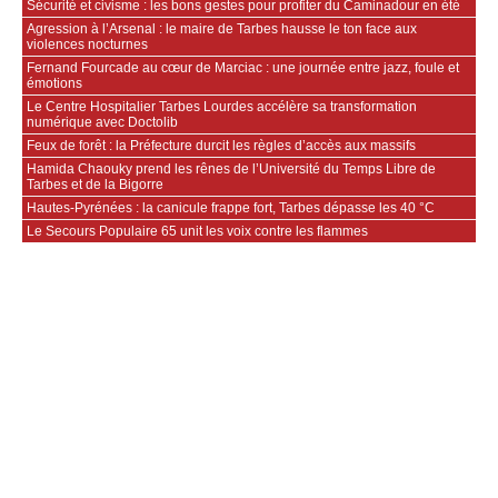
Sécurité et civisme : les bons gestes pour profiter du Caminadour en été
Agression à l’Arsenal : le maire de Tarbes hausse le ton face aux
violences nocturnes
Fernand Fourcade au cœur de Marciac : une journée entre jazz, foule et
émotions
Le Centre Hospitalier Tarbes Lourdes accélère sa transformation
numérique avec Doctolib
Feux de forêt : la Préfecture durcit les règles d’accès aux massifs
Hamida Chaouky prend les rênes de l’Université du Temps Libre de
Tarbes et de la Bigorre
Hautes-Pyrénées : la canicule frappe fort, Tarbes dépasse les 40 °C
Le Secours Populaire 65 unit les voix contre les flammes