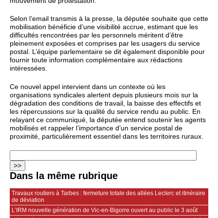
mouvement de protestation.
Selon l’email transmis à la presse, la députée souhaite que cette
mobilisation bénéficie d’une visibilité accrue, estimant que les
difficultés rencontrées par les personnels méritent d’être
pleinement exposées et comprises par les usagers du service
postal. L’équipe parlementaire se dit également disponible pour
fournir toute information complémentaire aux rédactions
intéressées.
Ce nouvel appel intervient dans un contexte où les
organisations syndicales alertent depuis plusieurs mois sur la
dégradation des conditions de travail, la baisse des effectifs et
les répercussions sur la qualité du service rendu au public. En
relayant ce communiqué, la députée entend soutenir les agents
mobilisés et rappeler l’importance d’un service postal de
proximité, particulièrement essentiel dans les territoires ruraux.
Dans la même rubrique
Travaux routiers à Tarbes : fermeture totale des allées Leclerc et itinéraire
de déviation
L’IRM nouvelle génération de Vic-en-Bigorre ouvert au public le 3 août