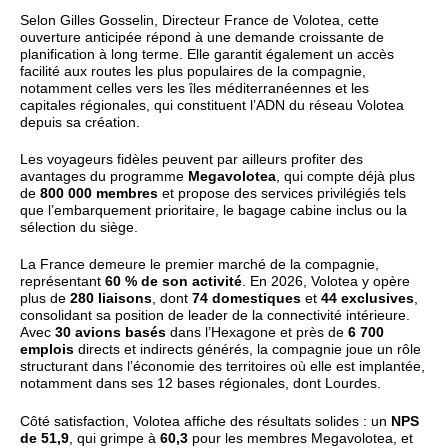
Selon Gilles Gosselin, Directeur France de Volotea, cette
ouverture anticipée répond à une demande croissante de
planification à long terme. Elle garantit également un accès
facilité aux routes les plus populaires de la compagnie,
notamment celles vers les îles méditerranéennes et les
capitales régionales, qui constituent l’ADN du réseau Volotea
depuis sa création.
Les voyageurs fidèles peuvent par ailleurs profiter des
avantages du programme
Megavolotea
, qui compte déjà plus
de
800 000 membres
et propose des services privilégiés tels
que l’embarquement prioritaire, le bagage cabine inclus ou la
sélection du siège.
La France demeure le premier marché de la compagnie,
représentant
60 % de son activité
. En 2026, Volotea y opère
plus de
280 liaisons
, dont
74 domestiques
et
44 exclusives
,
consolidant sa position de leader de la connectivité intérieure.
Avec
30 avions basés
dans l’Hexagone et près de
6 700
emplois
directs et indirects générés, la compagnie joue un rôle
structurant dans l’économie des territoires où elle est implantée,
notamment dans ses 12 bases régionales, dont Lourdes.
Côté satisfaction, Volotea affiche des résultats solides : un
NPS
de 51,9
, qui grimpe à
60,3
pour les membres Megavolotea, et