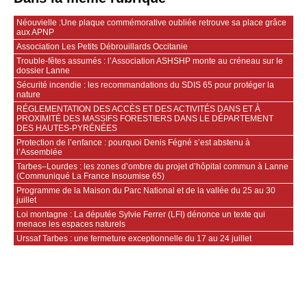
Néouvielle :Une plaque commémorative oubliée retrouve sa place grâce
aux APNP
Association Les Petits Débrouillards Occitanie
Trouble-fêtes assumés : l’Association ASHSHP monte au créneau sur le
dossier Lanne
Sécurité incendie : les recommandations du SDIS 65 pour protéger la
nature
RÉGLEMENTATION DES ACCÈS ET DES ACTIVITÉS DANS ET À
PROXIMITÉ DES MASSIFS FORESTIERS DANS LE DÉPARTEMENT
DES HAUTES-PYRÉNÉES
Protection de l’enfance : pourquoi Denis Fégné s’est abstenu à
l’Assemblée
Tarbes–Lourdes : les zones d’ombre du projet d’hôpital commun à Lanne
(Communiqué La France Insoumise 65)
Programme de la Maison du Parc National et de la vallée du 25 au 30
juillet
Loi montagne : La députée Sylvie Ferrer (LFI) dénonce un texte qui
menace les espaces naturels
Urssaf Tarbes : une fermeture exceptionnelle du 17 au 24 juillet