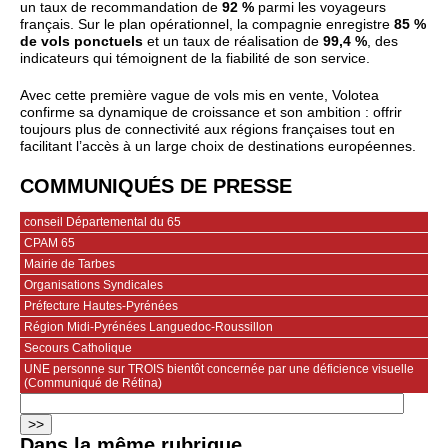
un taux de recommandation de
92 %
parmi les voyageurs
français. Sur le plan opérationnel, la compagnie enregistre
85 %
de vols ponctuels
et un taux de réalisation de
99,4 %
, des
indicateurs qui témoignent de la fiabilité de son service.
Avec cette première vague de vols mis en vente, Volotea
confirme sa dynamique de croissance et son ambition : offrir
toujours plus de connectivité aux régions françaises tout en
facilitant l’accès à un large choix de destinations européennes.
COMMUNIQUÉS DE PRESSE
conseil Départemental du 65
CPAM 65
Mairie de Tarbes
Organisations Syndicales
Préfecture Hautes-Pyrénées
Région Midi-Pyrénées Languedoc-Roussillon
Secours Catholique
UNE personne sur TROIS bientôt concernée par une déficience visuelle
(Communiqué de Rétina)
Dans la même rubrique