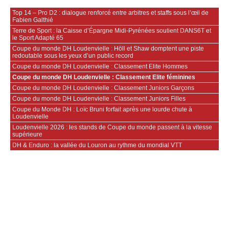
Top 14 – Pro D2 : dialogue renforcé entre arbitres et staffs sous l’œil de
Fabien Galthié
Terre de Sport : la Caisse d’Épargne Midi-Pyrénées soutient DANS6T et
le Sport Adapté 65
Coupe du monde DH Loudenvielle : Höll et Shaw domptent une piste
redoutable sous les yeux d’un public record
Coupe du monde DH Loudenvielle : Classement Elite Hommes
Coupe du monde DH Loudenvielle : Classement Elite féminines
Coupe du monde DH Loudenvielle : Classement Juniors Garçons
Coupe du monde DH Loudenvielle : Classement Juniors Filles
Coupe du Monde DH : Loïc Bruni forfait après une lourde chute à
Loudenvielle
Loudenvielle 2026 : les stands de Coupe du monde passent à la vitesse
supérieure
DH & Enduro : la vallée du Louron au rythme du mondial VTT