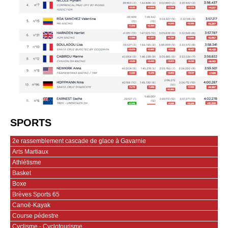
SPORTS
2e rassemblement cascade de glace à Gavarnie
Arts Martiaux
Athlétisme
Basket
Boxe
Brèves Sports 65
Canoë-Kayak
Course pédestre
Cyclisme - Cyclotourisme