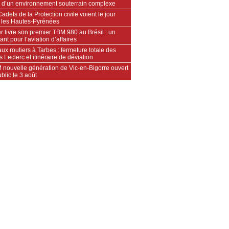
 d’un environnement souterrain complexe
adets de la Protection civile voient le jour
 les Hautes‑Pyrénées
 livre son premier TBM 980 au Brésil : un
ant pour l’aviation d’affaires
ux routiers à Tarbes : fermeture totale des
s Leclerc et itinéraire de déviation
 nouvelle génération de Vic-en-Bigorre ouvert
blic le 3 août