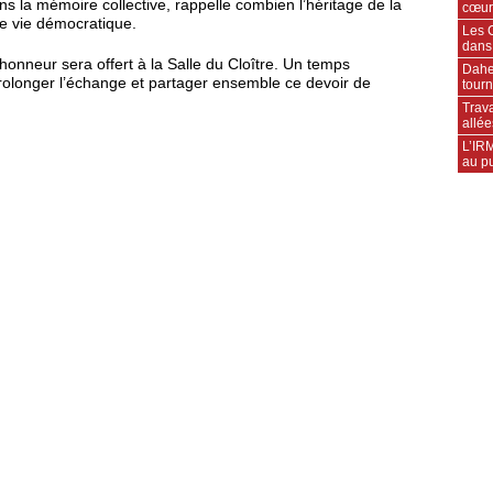
s la mémoire collective, rappelle combien l’héritage de la
cœur
e vie démocratique.
Les C
dans
honneur sera offert à la Salle du Cloître. Un temps
Daher
 prolonger l’échange et partager ensemble ce devoir de
tourn
Trava
allée
L’IRM
au pu