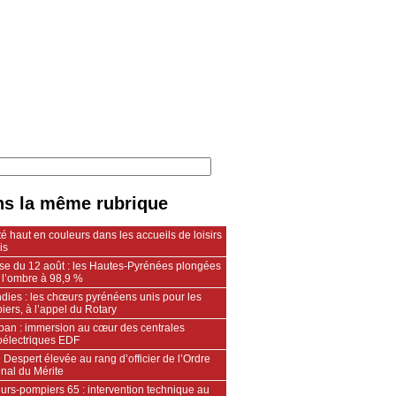
s la même rubrique
é haut en couleurs dans les accueils de loisirs
is
pse du 12 août : les Hautes-Pyrénées plongées
 l’ombre à 98,9 %
dies : les chœurs pyrénéens unis pour les
ers, à l’appel du Rotary
an : immersion au cœur des centrales
oélectriques EDF
 Despert élevée au rang d’officier de l’Ordre
nal du Mérite
urs‑pompiers 65 : intervention technique au