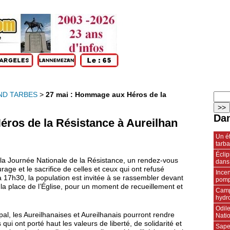
ND TARBES
>
27 mai : Hommage aux Héros de la
Dan
ros de la Résistance à Aureilhan
Un ét
tarba
Écli
r la Journée Nationale de la Résistance, un rendez‑vous
dans
rage et le sacrifice de celles et ceux qui ont refusé
Incen
 17h30, la population est invitée à se rassembler devant
pompi
 la place de l’Église, pour un moment de recueillement et
Camp
hydr
Odile
al, les Aureilhanaises et Aureilhanais pourront rendre
Natio
ont porté haut les valeurs de liberté, de solidarité et
Sape