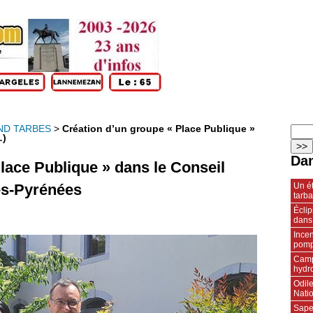
ND TARBES
>
Création d’un groupe « Place Publique »
…)
Dan
lace Publique » dans le Conseil
Un ét
es-Pyrénées
tarba
Écli
dans
Incen
pompi
Camp
hydr
Odile
Natio
Sape