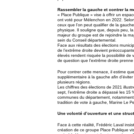
Rassembler la gauche et contrer la m
« Place Publique » vise à offrir un esp
ont voté pour Mélenchon en 2022. Selon F
ceux que l’on peut qualifier de la gauche 
physique. Il souligne que, depuis peu, la
majeur du groupe est de rejoindre la majo
sein du Conseil départemental.
Face aux résultats des élections municip
de l’extrême droite devient préoccupante
élevés rendent risquée la possibilité de 
de question que l’extrême droite prenne l
Pour contrer cette menace, il estime que
supplémentaire à la gauche afin d’évite
plusieurs régions.
Les chiffres des élections de 2021 illust
sept, l’extrême droite a dépassé les 15 %
communes du département, notamment Baz
tradition de vote à gauche, Marine Le P
Une volonté d’ouverture et une struc
Face à cette réalité, Frédéric Laval insist
création de ce groupe Place Publique vis