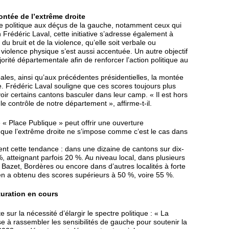
ontée de l’extrême droite
ace politique aux déçus de la gauche, notamment ceux qui
rédéric Laval, cette initiative s’adresse également à
du bruit et de la violence, qu’elle soit verbale ou
 violence physique s’est aussi accentuée. Un autre objectif
rité départementale afin de renforcer l’action politique au
ales, ainsi qu’aux précédentes présidentielles, la montée
. Frédéric Laval souligne que ces scores toujours plus
voir certains cantons basculer dans leur camp. « Il est hors
e contrôle de notre département », affirme-t-il.
 « Place Publique » peut offrir une ouverture
r que l’extrême droite ne s’impose comme c’est le cas dans
rent cette tendance : dans une dizaine de cantons sur dix-
, atteignant parfois 20 %. Au niveau local, dans plusieurs
et, Bordères ou encore dans d’autres localités à forte
en a obtenu des scores supérieurs à 50 %, voire 55 %.
turation en cours
e sur la nécessité d’élargir le spectre politique : « La
e à rassembler les sensibilités de gauche pour soutenir la