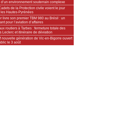
 d’un environnement souterrain complexe
adets de la Protection civile voient le jour
 les Hautes‑Pyrénées
 livre son premier TBM 980 au Brésil : un
ant pour l’aviation d’affaires
ux routiers à Tarbes : fermeture totale des
s Leclerc et itinéraire de déviation
 nouvelle génération de Vic-en-Bigorre ouvert
blic le 3 août