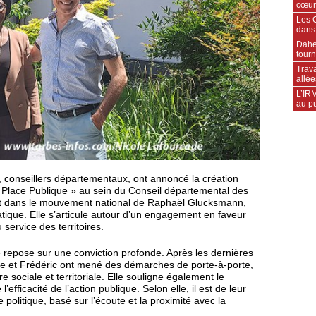
cœur
Les C
dans
Daher
tourn
Trava
allée
L’IRM
au pu
, conseillers départementaux, ont annoncé la création
 Place Publique » au sein du Conseil départemental des
crit dans le mouvement national de Raphaël Glucksmann,
ique. Elle s’articule autour d’un engagement en faveur
 service des territoires.
ive repose sur une conviction profonde. Après les dernières
elle et Frédéric ont mené des démarches de porte-à-porte,
re sociale et territoriale. Elle souligne également le
efficacité de l’action publique. Selon elle, il est de leur
politique, basé sur l’écoute et la proximité avec la