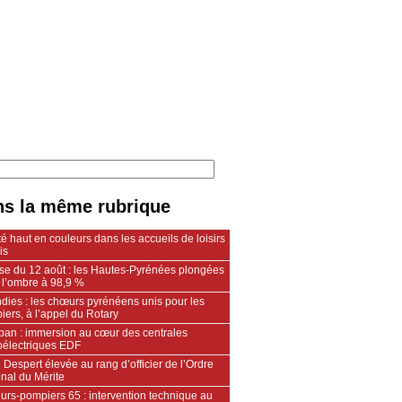
s la même rubrique
é haut en couleurs dans les accueils de loisirs
is
pse du 12 août : les Hautes-Pyrénées plongées
 l’ombre à 98,9 %
dies : les chœurs pyrénéens unis pour les
ers, à l’appel du Rotary
an : immersion au cœur des centrales
oélectriques EDF
 Despert élevée au rang d’officier de l’Ordre
nal du Mérite
urs‑pompiers 65 : intervention technique au