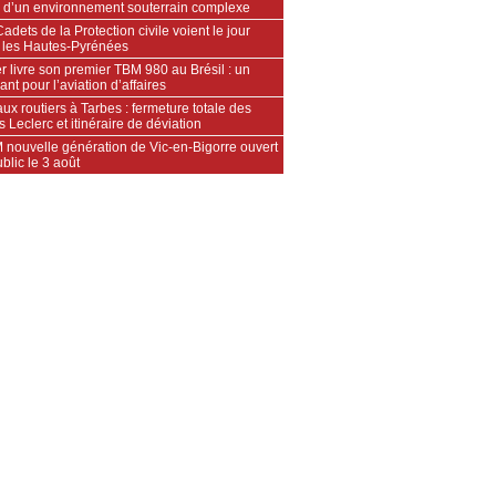
 d’un environnement souterrain complexe
adets de la Protection civile voient le jour
 les Hautes‑Pyrénées
 livre son premier TBM 980 au Brésil : un
ant pour l’aviation d’affaires
ux routiers à Tarbes : fermeture totale des
s Leclerc et itinéraire de déviation
 nouvelle génération de Vic-en-Bigorre ouvert
blic le 3 août