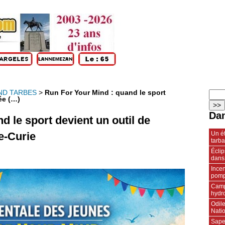
ND TARBES
>
Run For Your Mind : quand le sport
ée (…)
Dan
d le sport devient un outil de
Un ét
e-Curie
tarba
Écli
dans
Incen
pompi
Camp
hydr
Odile
Natio
Sape