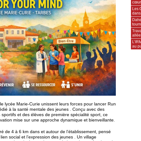
cœur
Les C
dans
Daher
tourn
Trava
allée
L’IRM
au pu
le lycée Marie-Curie unissent leurs forces pour lancer Run
édié à la santé mentale des jeunes . Conçu avec des
sportifs et des élèves de première spécialité sport, ce
novation mise sur une approche dynamique et bienveillante.
ré de 4 à 6 km dans et autour de l’établissement, pensé
en social et l’expression des jeunes . Un village