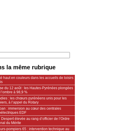
s la même rubrique
é haut en couleurs dans les accueils de loisirs
is
pse du 12 août : les Hautes-Pyrénées plongées
 l’ombre à 98,9 %
dies : les chœurs pyrénéens unis pour les
ers, à l’appel du Rotary
an : immersion au cœur des centrales
oélectriques EDF
 Despert élevée au rang d’officier de l’Ordre
nal du Mérite
urs‑pompiers 65 : intervention technique au