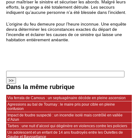
pour maîtriser le sinistre et sécuriser les abords. Malgré leurs
efforts, la grange a été totalement détruite. Les secours
indiquent qu’aucune personne n’a été blessée dans l’incident.
L’origine du feu demeure pour l’heure inconnue. Une enquête
devra déterminer les circonstances exactes du départ de
l’incendie et éclairer les causes de ce sinistre qui laisse une
habitation entièrement anéantie.
Dans la même rubrique
Via ferrata de Camous : un septuagénaire décède en pleine ascension
Agressions au bal de Tournay : le maire pris pour cible en pleine
confusion
Impact de foudre suspecté : un incendie isolé mais contrôlé en vallée
d’Azun
Tarbes : une nuit d’alcool qui dégénère en violences contre les policiers
Un adolescent et un enfant de 14 ans foudroyés entre les Oulettes de
Gaube et Bayssellance