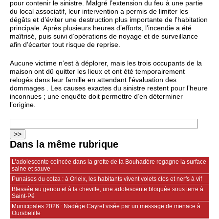
pour contenir le sinistre. Malgré l’extension du feu à une partie
du local associatif, leur intervention a permis de limiter les
dégâts et d’éviter une destruction plus importante de l’habitation
principale. Après plusieurs heures d’efforts, l’incendie a été
maîtrisé, puis suivi d’opérations de noyage et de surveillance
afin d’écarter tout risque de reprise.
Aucune victime n’est à déplorer, mais les trois occupants de la
maison ont dû quitter les lieux et ont été temporairement
relogés dans leur famille en attendant l’évaluation des
dommages . Les causes exactes du sinistre restent pour l’heure
inconnues ; une enquête doit permettre d’en déterminer
l’origine.
Dans la même rubrique
L’adolescente coincée dans la grotte de la Bouhadère regagne la surface
saine et sauve
Punaises du colza : à Orleix, les habitants vivent volets clos et nerfs à vif
Blessée au genou et à la cheville, une adolescente bloquée sous terre à
Saint-Pé
Municipales 2026 : Nadège Cayret visée par un message de menace à
Oursbelille