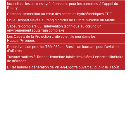
Incendies : les chœurs pyrénéens unis pour les pompiers, à l’appel du
Rotary
Campan : immersion au cœur des centrales hydroélectriques EDF
Odile Despert élevée au rang d’officier de l’Ordre National du Mérite
Sapeurs‑pompiers 65 : intervention technique au cœur d’un
environnement souterrain complexe
Les Cadets de la Protection civile voient le jour dans les
Hautes‑Pyrénées
Daher livre son premier TBM 980 au Brésil : un tournant pour l’aviation
d’affaires
Travaux routiers à Tarbes : fermeture totale des allées Leclerc et itinéraire
de déviation
L’IRM nouvelle génération de Vic-en-Bigorre ouvert au public le 3 août