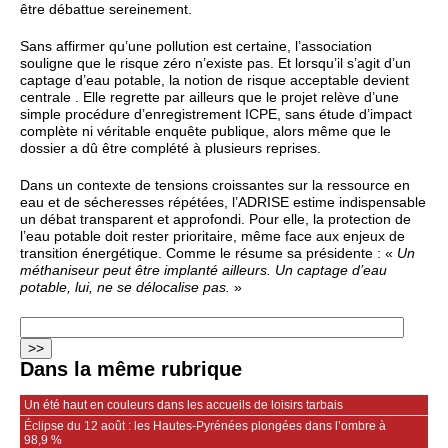
être débattue sereinement.
Sans affirmer qu’une pollution est certaine, l’association
souligne que le risque zéro n’existe pas. Et lorsqu’il s’agit d’un
captage d’eau potable, la notion de risque acceptable devient
centrale . Elle regrette par ailleurs que le projet relève d’une
simple procédure d’enregistrement ICPE, sans étude d’impact
complète ni véritable enquête publique, alors même que le
dossier a dû être complété à plusieurs reprises.
Dans un contexte de tensions croissantes sur la ressource en
eau et de sécheresses répétées, l’ADRISE estime indispensable
un débat transparent et approfondi. Pour elle, la protection de
l’eau potable doit rester prioritaire, même face aux enjeux de
transition énergétique. Comme le résume sa présidente : «
Un
méthaniseur peut être implanté ailleurs. Un captage d’eau
potable, lui, ne se délocalise pas.
»
Dans la même rubrique
Un été haut en couleurs dans les accueils de loisirs tarbais
Éclipse du 12 août : les Hautes-Pyrénées plongées dans l’ombre à
98,9 %