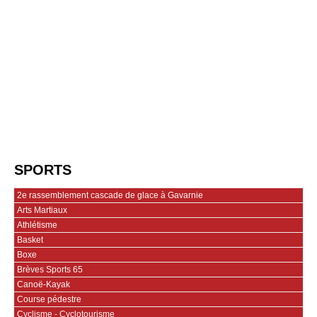
SPORTS
2e rassemblement cascade de glace à Gavarnie
Arts Martiaux
Athlétisme
Basket
Boxe
Brèves Sports 65
Canoë-Kayak
Course pédestre
Cyclisme - Cyclotourisme