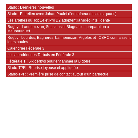
Stado : Dernières nouvelles
Stado : Entretien avec Johan Paulet (l’entraîneur des trois-quarts)
Les arbitres du Top 14 et Pro D2 adoptent la vidéo intelligente
Rugby : Lannemezan, Soustons et Blagnac en préparation à
Maubourguet
Rugby : Lourdes, Bagnères, Lannemezan, Argelès et l’OBRC connaissent
leurs poules
Calendrier Fédérale 3
Le calendrier des Tarbais en Fédérale 3
Fédérale 1 : Six derbys pour enflammer la Bigorre
Stado-TPR : Reprise joyeuse et appliquée
Stado-TPR : Première prise de contact autour d’un barbecue