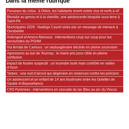
Dans la même rubrique
Punaises du colza : à Orleix, les habitants vivent volets clos et nerfs à vif
Blessée au genou et à la cheville, une adolescente bloquée sous terre à
Saint-Pé
Municipales 2026 : Nadège Cayret visée par un message de menace à
Oursbelille
Ardengost et Arrens-Marsous : interventions coup sur coup pour les
secouristes du PGHM
Via ferrata de Camous : un septuagénaire décède en pleine ascension
Agressions au bal de Tournay : le maire pris pour cible en pleine
confusion
Impact de foudre suspecté : un incendie isolé mais contrôlé en vallée
d’Azun
Tarbes : une nuit d’alcool qui dégénère en violences contre les policiers
Un adolescent et un enfant de 14 ans foudroyés entre les Oulettes de
Gaube et Bayssellance
CRS Pyrénées : interventions en cascade du lac Bleu au pic du Viscos