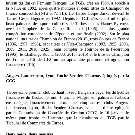
niveau du Basket Féminin Français. Le TGB, créé en 1984, a accédé à
la NF1A en 1992, après quatre montées et deux titres de Champion de
France consécutifs (NF2 et NF1B). Le Tarbes Gespe Basket devient le
Tarbes Gespe Bigorre en 1992. Depuis le TGB s’est construit le plus
beau palmarès des sports collectifs de Tarbes et des Hautes-Pyrénées
avec le Trophée de la Coupe Ronchetti (1996), la plus grande
compétition européenne de l’époque et une finale (2002). Sur le plan
national un titre de Champion de France (2010), trois Coupes de France
(1996, 1997, 1998), sept titres de Vice-Champion (1993, 1995, 2003,
2009, 2011, 2018, 2025). Sans compter le Tournoi de la Fédération
(1995), le Challenge Round (2008, 2013, 2015) et le titre de Champion
de France 2016 de LF2 un an après une première rétrogradation
financière (2015).
Angers, Landerneau, Lyon, Roche-Vendée, Charnay épinglés par la
CCG
Tarbes est le premier club de haut niveau français à payer les difficultés
financières du Basket Féminin Français. Malgré son palmarès Tarbes a
été relégué financièrement alors que cinq autres clubs Angers,
Landerneau, Lyon, Roche-Vendée, Charnay, viennent d’être épinglés
par la Commission de Contrôle de Gestion (CCG) le 16 janvier, le
même jour, ironie de l’histoire que la dissolution du TGB par le
Tribunal de Commerce de Tarbes.
Deux poids, deux mesures