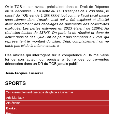
Or le TGB et son avocat précisaient dans ce Droit de Réponse
du 16 décembre.
«
La dette du TGB n’est pas de 1 200 000€, le
passif du TGB est de 1 200 000€ tout comme l’actif (actif passé
sous silence dans l’article, actif qui a été expliqué et détaillé
avec notamment des décalages de paiements des collectivités
expliqués. Les pertes estimées en 2023 étaient de 120K€. Au
réel elles étaient de 137K€. On parle ici de résultat et donc de
déficit dans ce cas. Que l’on ne peut pas comparer à 1.2M€ qui
représentent le montant du bilan. Déjà, comptablement on ne
parle pas ici de la même chose. »
Des articles qui interrogent sur la compétence ou la mauvaise
foi de son auteur qui persiste à écrire des contre-vérités
dénoncées dans un DR du TGB jamais publié.
Jean-Jacques Lasserre
SPORTS
2e rassemblement cascade de glace à Gavarnie
Arts Martiaux
Athlétisme
Basket
Boxe