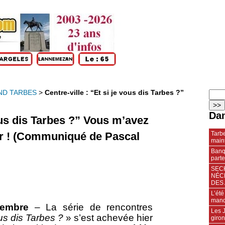
ND TARBES
>
Centre-ville : “Et si je vous dis Tarbes ?”
Dan
vous dis Tarbes ?” Vous m’avez
Tarbe
ir ! (Communiqué de Pascal
maint
Banqu
parte
SECH
NÉC
DES 
L’été
manq
cembre
– La série de rencontres
Les J
ous dis Tarbes ?
» s’est achevée hier
giro