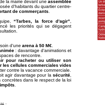
s de la mairie devant une
assemblée
Un ét
tarba
osée d’habitants du quartier centre-
Écli
ortant de commerçants
.
dans
Incen
quipe,
“Tarbes, la force d’agir”
,
pompi
ncé les priorités qui se dégagent
Camp
hydr
ultation.
Odile
Natio
esoin d’une
arena à 50 M€
.
animée
: davantage d’animations et
spaces de rencontre.
nir pour racheter ou utiliser son
r les cellules commerciales vides
tter contre la vacance commerciale.
doit agir davantage pour la
sécurité
,
concrètes dans le respect de la loi
 impôts
.
lé :