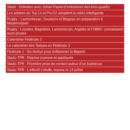
Stado : Entretien avec Johan Paulet (l’entraîneur des trois-quarts)
Les arbitres du Top 14 et Pro D2 adoptent la vidéo intelligente
Rugby : Lannemezan, Soustons et Blagnac en préparation à
Maubourguet
Rugby : Lourdes, Bagnères, Lannemezan, Argelès et l’OBRC connaissent
leurs poules
Calendrier Fédérale 3
Le calendrier des Tarbais en Fédérale 3
Fédérale 1 : Six derbys pour enflammer la Bigorre
Stado-TPR : Reprise joyeuse et appliquée
Stado-TPR : Première prise de contact autour d’un barbecue
Stado-TPR : L’effectif s’étoffe, reprise le 13 juillet