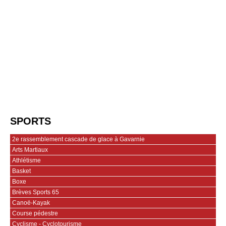
SPORTS
2e rassemblement cascade de glace à Gavarnie
Arts Martiaux
Athlétisme
Basket
Boxe
Brèves Sports 65
Canoë-Kayak
Course pédestre
Cyclisme - Cyclotourisme