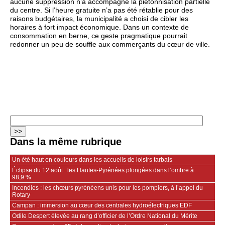
aucune suppression n’a accompagné la piétonnisation partielle
du centre. Si l’heure gratuite n’a pas été rétablie pour des
raisons budgétaires, la municipalité a choisi de cibler les
horaires à fort impact économique. Dans un contexte de
consommation en berne, ce geste pragmatique pourrait
redonner un peu de souffle aux commerçants du cœur de ville.
Dans la même rubrique
Un été haut en couleurs dans les accueils de loisirs tarbais
Éclipse du 12 août : les Hautes-Pyrénées plongées dans l’ombre à
98,9 %
Incendies : les chœurs pyrénéens unis pour les pompiers, à l’appel du
Rotary
Campan : immersion au cœur des centrales hydroélectriques EDF
Odile Despert élevée au rang d’officier de l’Ordre National du Mérite