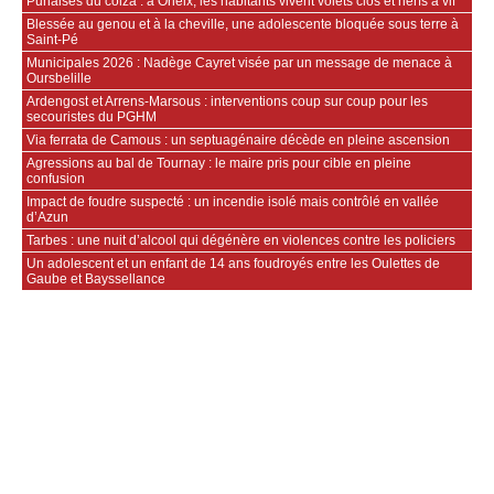
Punaises du colza : à Orleix, les habitants vivent volets clos et nerfs à vif
Blessée au genou et à la cheville, une adolescente bloquée sous terre à
Saint-Pé
Municipales 2026 : Nadège Cayret visée par un message de menace à
Oursbelille
Ardengost et Arrens-Marsous : interventions coup sur coup pour les
secouristes du PGHM
Via ferrata de Camous : un septuagénaire décède en pleine ascension
Agressions au bal de Tournay : le maire pris pour cible en pleine
confusion
Impact de foudre suspecté : un incendie isolé mais contrôlé en vallée
d’Azun
Tarbes : une nuit d’alcool qui dégénère en violences contre les policiers
Un adolescent et un enfant de 14 ans foudroyés entre les Oulettes de
Gaube et Bayssellance