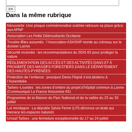
Dans la même rubrique
Néouvielle :Une plaque commémorative oubliée retrouve sa place grâce
aux APNP
Association Les Petits Débrouillards Occitanie
Trouble-fêtes assumés : l’Association ASHSHP monte au créneau sur le
dossier Lanne
Sécurité incendie : les recommandations du SDIS 65 pour protéger la
nature
RÉGLEMENTATION DES ACCÈS ET DES ACTIVITÉS DANS ET À
PROXIMITÉ DES MASSIFS FORESTIERS DANS LE DÉPARTEMENT
DES HAUTES-PYRÉNÉES
Protection de l’enfance : pourquoi Denis Fégné s’est abstenu à
l’Assemblée
Tarbes–Lourdes : les zones d’ombre du projet d’hôpital commun à Lanne
(Communiqué La France Insoumise 65)
Programme de la Maison du Parc National et de la vallée du 25 au 30
juillet
Loi montagne : La députée Sylvie Ferrer (LFI) dénonce un texte qui
menace les espaces naturels
Urssaf Tarbes : une fermeture exceptionnelle du 17 au 24 juillet