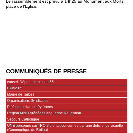
Le rassemblement est prévu à 14h25 au Monument aux Morts,
place de l’Église.
COMMUNIQUÉS DE PRESSE
conseil Départemental du 65
CPAM 65
Mairie de Tarbes
Organisations Syndicales
Préfecture Hautes-Pyrénées
Région Midi-Pyrénées Languedoc-Roussillon
Secours Catholique
UNE personne sur TROIS bientôt concernée par une déficience visuelle
(Communiqué de Rétina)