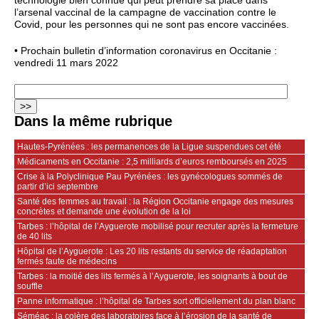
technologie bien connue qui peut prendre sa place dans
l’arsenal vaccinal de la campagne de vaccination contre le
Covid, pour les personnes qui ne sont pas encore vaccinées.
• Prochain bulletin d’information coronavirus en Occitanie :
vendredi 11 mars 2022
Dans la même rubrique
Hautes‑Pyrénées : les permanences de la Ligue suspendues cet été
Médicaments en Occitanie : 2,5 milliards d’euros remboursés en 2025
Crise à la Polyclinique Pau Pyrénées : les gynécologues sommés de
partir d’ici septembre
Santé des femmes au travail : la Région Occitanie engage des mesures
concrètes et demande une évolution de la loi
Tarbes : l’hôpital de l’Ayguerote mobilisé pour recruter après la fermeture
de 40 lits
Hôpital de l’Ayguerote : Les 20 lits restants du service de réadaptation
fermés faute de médecins
Tarbes : la moitié des lits fermés à l’Ayguerote, les soignants à bout de
souffle
Panne informatique : l’hôpital de Tarbes sort officiellement du plan blanc
Séméac : la colère des laboratoires face à l’érosion de la santé de