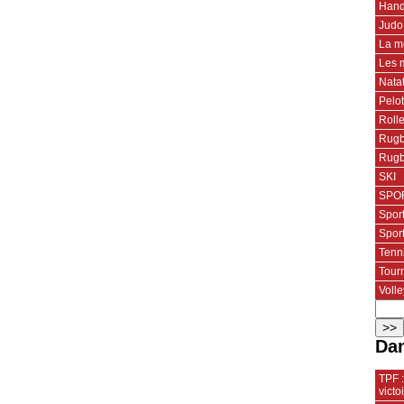
Hand
Judo
La m
Les 
Nata
Pelo
Roll
Rugb
Rugb
SKI
SPOR
Spor
Spor
Tenn
Tourn
Volle
Dan
TPF 
vict