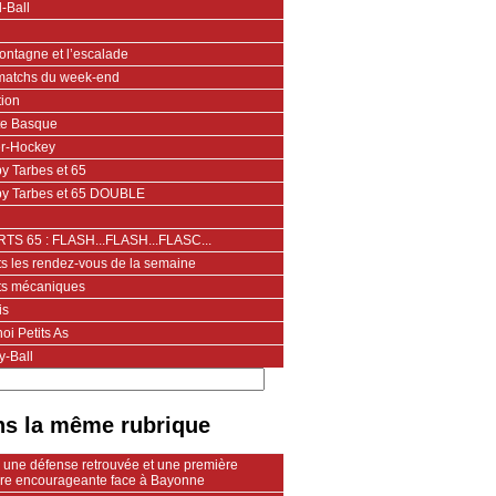
-Ball
ontagne et l’escalade
matchs du week-end
tion
te Basque
er-Hockey
y Tarbes et 65
y Tarbes et 65 DOUBLE
TS 65 : FLASH...FLASH...FLASC...
ts les rendez-vous de la semaine
ts mécaniques
is
oi Petits As
y-Ball
s la même rubrique
: une défense retrouvée et une première
oire encourageante face à Bayonne