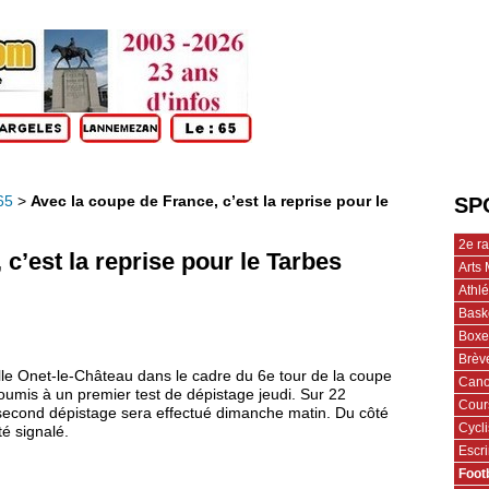
65
>
Avec la coupe de France, c’est la reprise pour le
SP
2e r
c’est la reprise pour le Tarbes
Arts 
Athl
Bask
Boxe
Brèv
le Onet-le-Château dans le cadre du 6e tour de la coupe
Cano
oumis à un premier test de dépistage jeudi. Sur 22
Cour
Un second dépistage sera effectué dimanche matin. Du côté
Cycl
té signalé.
Escr
Foot