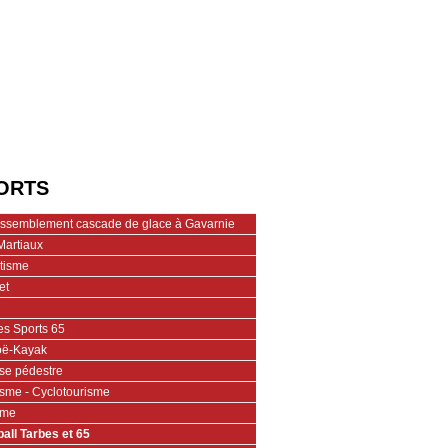
ORTS
assemblement cascade de glace à Gavarnie
Martiaux
étisme
et
es Sports 65
ë-Kayak
se pédestre
isme - Cyclotourisme
ime
ball Tarbes et 65