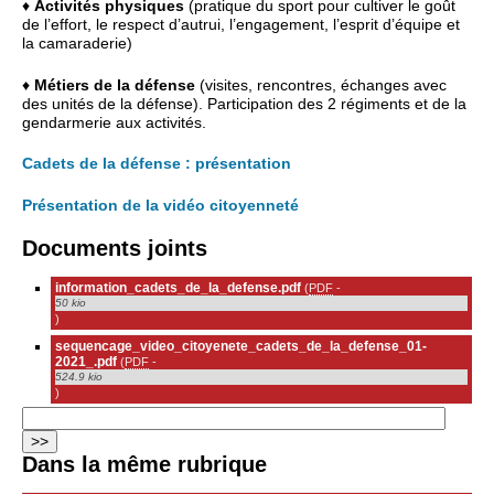
♦
Activités physiques
(pratique du sport pour cultiver le goût
de l’effort, le respect d’autrui, l’engagement, l’esprit d’équipe et
la camaraderie)
♦
Métiers de la défense
(visites, rencontres, échanges avec
des unités de la défense). Participation des 2 régiments et de la
gendarmerie aux activités.
Cadets de la défense : présentation
Présentation de la vidéo citoyenneté
Documents joints
information_cadets_de_la_defense.pdf
(
PDF
-
50 kio
)
sequencage_video_citoyenete_cadets_de_la_defense_01-
2021_.pdf
(
PDF
-
524.9 kio
)
Dans la même rubrique