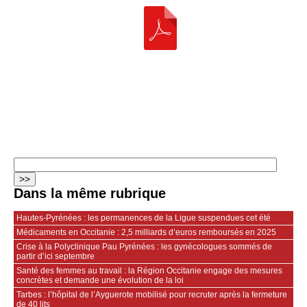
Dans la même rubrique
Hautes‑Pyrénées : les permanences de la Ligue suspendues cet été
Médicaments en Occitanie : 2,5 milliards d’euros remboursés en 2025
Crise à la Polyclinique Pau Pyrénées : les gynécologues sommés de
partir d’ici septembre
Santé des femmes au travail : la Région Occitanie engage des mesures
concrètes et demande une évolution de la loi
Tarbes : l’hôpital de l’Ayguerote mobilisé pour recruter après la fermeture
de 40 lits