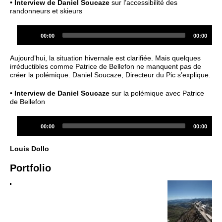
•
Interview de Daniel Soucaze
sur l’accessibilité des
randonneurs et skieurs
Audio
Current
Total
00:00
00:00
Player
time
duration
Aujourd’hui, la situation hivernale est clarifiée. Mais quelques
irréductibles comme Patrice de Bellefon ne manquent pas de
créer la polémique. Daniel Soucaze, Directeur du Pic s’explique.
•
Interview de Daniel Soucaze
sur la polémique avec Patrice
de Bellefon
Audio
Current
Total
00:00
00:00
Player
time
duration
Louis Dollo
Portfolio