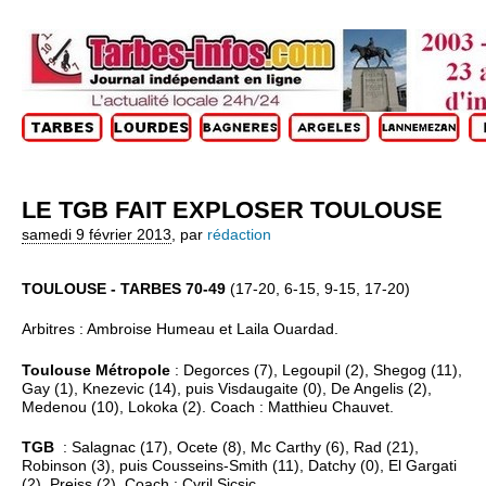
LE TGB FAIT EXPLOSER TOULOUSE
samedi 9 février 2013
,
par
rédaction
TOULOUSE - TARBES 70-49
(17-20, 6-15, 9-15, 17-20)
Arbitres : Ambroise Humeau et Laila Ouardad.
Toulouse Métropole
: Degorces (7), Legoupil (2), Shegog (11),
Gay (1), Knezevic (14), puis Visdaugaite (0), De Angelis (2),
Medenou (10), Lokoka (2). Coach : Matthieu Chauvet.
TGB
: Salagnac (17), Ocete (8), Mc Carthy (6), Rad (21),
Robinson (3), puis Cousseins-Smith (11), Datchy (0), El Gargati
(2), Preiss (2). Coach : Cyril Sicsic.