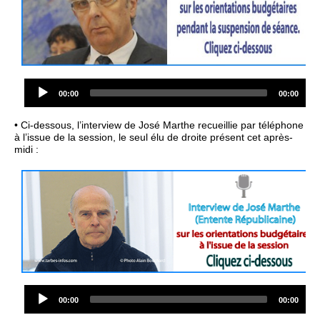
Audio
Current
Total
00:00
00:00
Player
time
duration
• Ci-dessous, l’interview de José Marthe recueillie par téléphone
à l’issue de la session, le seul élu de droite présent cet après-
midi :
Audio
Current
Total
00:00
00:00
Player
time
duration