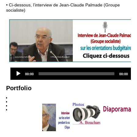
• Ci-dessous, l’interview de Jean-Claude Palmade (Groupe
socialiste)
Audio
Current
Total
00:00
00:00
Player
time
duration
Portfolio