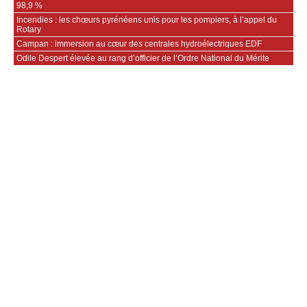
98,9 %
Incendies : les chœurs pyrénéens unis pour les pompiers, à l’appel du
Rotary
Campan : immersion au cœur des centrales hydroélectriques EDF
Odile Despert élevée au rang d’officier de l’Ordre National du Mérite