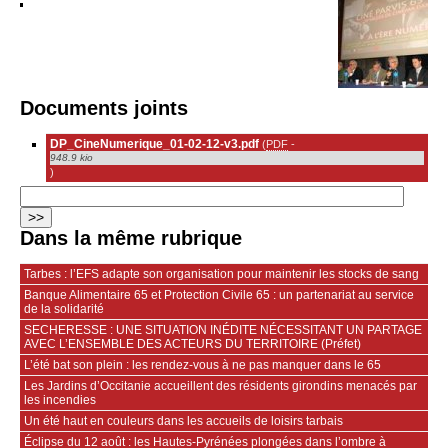
Documents joints
DP_CineNumerique_01-02-12-v3.pdf
(
PDF
-
948.9 kio
)
Dans la même rubrique
Tarbes : l’EFS adapte son organisation pour maintenir les stocks de sang
Banque Alimentaire 65 et Protection Civile 65 : un partenariat au service
de la solidarité
SECHERESSE : UNE SITUATION INÉDITE NÉCESSITANT UN PARTAGE
AVEC L’ENSEMBLE DES ACTEURS DU TERRITOIRE (Préfet)
L’été bat son plein : les rendez-vous à ne pas manquer dans le 65
Les Jardins d’Occitanie accueillent des résidents girondins menacés par
les incendies
Un été haut en couleurs dans les accueils de loisirs tarbais
Éclipse du 12 août : les Hautes-Pyrénées plongées dans l’ombre à