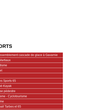
ORTS
assemblement cascade de glace à Gavarnie
Martiaux
étisme
et
es Sports 65
ë-Kayak
se pédestre
isme - Cyclotourisme
ime
all Tarbes et 65