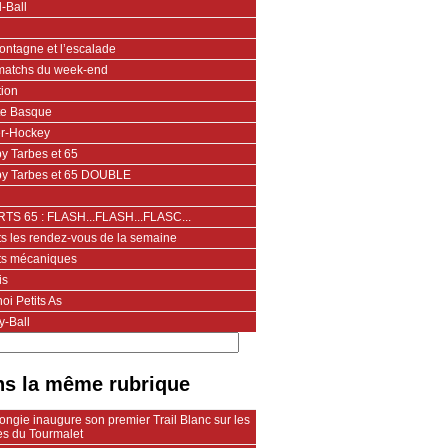
-Ball
ontagne et l’escalade
matchs du week-end
tion
te Basque
er-Hockey
y Tarbes et 65
y Tarbes et 65 DOUBLE
TS 65 : FLASH...FLASH...FLASC...
ts les rendez-vous de la semaine
ts mécaniques
is
oi Petits As
y-Ball
s la même rubrique
ngie inaugure son premier Trail Blanc sur les
es du Tourmalet