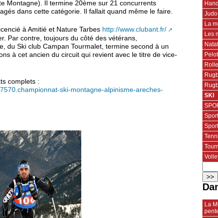
te Montagne). Il termine 20ème sur 21 concurrents
Hand
gés dans cette catégorie. Il fallait quand même le faire.
Judo
La m
icencié à Amitié et Nature Tarbes
http://www.clubant.fr/
Les 
. Par contre, toujours du côté des vétérans,
Nata
re, du Ski club Campan Tourmalet, termine second à un
Pelo
s à cet ancien du circuit qui revient avec le titre de vice-
Roll
Rugb
ats complets :
Rugb
7570.championnat-ski-montagne-alpinisme-areches-
SKI
SPOR
Spor
Spor
Tenn
Tourn
Volle
Dan
La Mo
pent