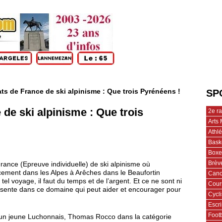
s de France de ski alpinisme : Que trois Pyrénéens !
SP
de ski alpinisme : Que trois
2e r
Arts 
Athl
Bask
Boxe
Brèv
ance (Epreuve individuelle) de ski alpinisme où
cement dans les Alpes à Arêches dans le Beaufortin
Cano
tel voyage, il faut du temps et de l’argent. Et ce ne sont ni
Cour
absente dans ce domaine qui peut aider et encourager pour
Cycl
Escr
Footb
 un jeune Luchonnais, Thomas Rocco dans la catégorie