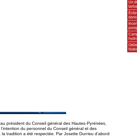
Un ét
tarba
Écli
dans
Incen
pompi
Camp
hydr
Odile
Natio
eau président du Conseil général des Hautes-Pyrénées,
l’intention du personnel du Conseil général et des
 la tradition a été respectée. Par Josette Durrieu d’abord