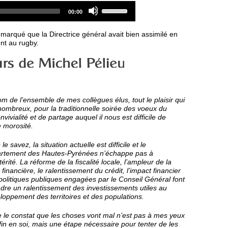
Audio
Use
Total
00:00
Player
Up/Down
duration
Arrow
keys
 remarqué que la Directrice général avait bien assimilé en
to
nt au rugby.
increase
or
decrease
volume.
om de l’ensemble de mes collègues élus, tout le plaisir qui
i nombreux, pour la traditionnelle soirée des voeux du
vialité et de partage auquel il nous est difficile de
 morosité.
le savez, la situation actuelle est difficile et le
rtement des Hautes-Pyrénées n’échappe pas à
térité. La réforme de la fiscalité locale, l’ampleur de la
 financière, le ralentissement du crédit, l’impact financier
politiques publiques engagées par le Conseil Général font
ndre un ralentissement des investissements utiles au
loppement des territoires et des populations.
e le constat que les choses vont mal n’est pas à mes yeux
fin en soi, mais une étape nécessaire pour tenter de les