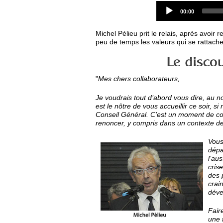
Current
00:00
time
Michel Pélieu prit le relais, après avoir
peu de temps les valeurs qui se rattache
"
Mes chers collaborateurs,
Je voudrais tout d’abord vous dire, au n
est le nôtre de vous accueillir ce soir, s
Conseil Général. C’est un moment de convi
renoncer, y compris dans un contexte de
Vous 
dépa
l’aus
crise
des 
crai
déve
Fair
une 