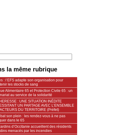
s la même rubrique
s : l’EFS adapte son organisation pour
enir les stocks de sang
e Alimentaire 65 et Protection Civile 65 : un
nariat au service de la solidarité
ERESSE : UNE SITUATION INÉDITE
ESSITANT UN PARTAGE AVEC L’ENSEMBLE
ACTEURS DU TERRITOIRE (Préfet)
 bat son plein : les rendez-vous à ne pas
uer dans le 65
ardins d’Occitanie accueillent des résidents
ndins menacés par les incendies