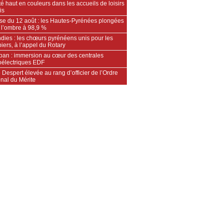
é haut en couleurs dans les accueils de loisirs
is
pse du 12 août : les Hautes-Pyrénées plongées
 l’ombre à 98,9 %
dies : les chœurs pyrénéens unis pour les
ers, à l’appel du Rotary
an : immersion au cœur des centrales
oélectriques EDF
 Despert élevée au rang d’officier de l’Ordre
nal du Mérite