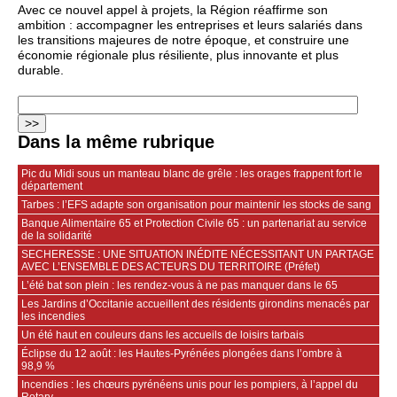
Avec ce nouvel appel à projets, la Région réaffirme son
ambition : accompagner les entreprises et leurs salariés dans
les transitions majeures de notre époque, et construire une
économie régionale plus résiliente, plus innovante et plus
durable.
Dans la même rubrique
Pic du Midi sous un manteau blanc de grêle : les orages frappent fort le
département
Tarbes : l’EFS adapte son organisation pour maintenir les stocks de sang
Banque Alimentaire 65 et Protection Civile 65 : un partenariat au service
de la solidarité
SECHERESSE : UNE SITUATION INÉDITE NÉCESSITANT UN PARTAGE
AVEC L’ENSEMBLE DES ACTEURS DU TERRITOIRE (Préfet)
L’été bat son plein : les rendez-vous à ne pas manquer dans le 65
Les Jardins d’Occitanie accueillent des résidents girondins menacés par
les incendies
Un été haut en couleurs dans les accueils de loisirs tarbais
Éclipse du 12 août : les Hautes-Pyrénées plongées dans l’ombre à
98,9 %
Incendies : les chœurs pyrénéens unis pour les pompiers, à l’appel du
Rotary