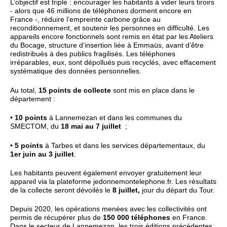
L’objectif est triple : encourager les habitants à vider leurs tiroirs
- alors que 46 millions de téléphones dorment encore en
France -, réduire l’empreinte carbone grâce au
reconditionnement, et soutenir les personnes en difficulté. Les
appareils encore fonctionnels sont remis en état par les Ateliers
du Bocage, structure d’insertion liée à Emmaüs, avant d’être
redistribués à des publics fragilisés. Les téléphones
irréparables, eux, sont dépollués puis recyclés, avec effacement
systématique des données personnelles.
Au total,
15 points de collecte
sont mis en place dans le
département :
•
10 points
à Lannemezan et dans les communes du
SMECTOM, du
18 mai au 7 juillet
;
•
5 points
à Tarbes et dans les services départementaux, du
1er juin au 3 juillet
.
Les habitants peuvent également envoyer gratuitement leur
appareil via la plateforme jedonnemontelephone.fr. Les résultats
de la collecte seront dévoilés le
8 juillet,
jour du départ du Tour.
Depuis 2020, les opérations menées avec les collectivités ont
permis de récupérer plus de
150 000 téléphones
en France.
Dans le secteur de Lannemezan, les trois éditions précédentes