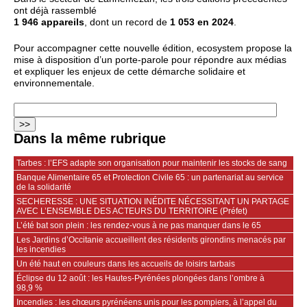
ont déjà rassemblé
1 946 appareils
, dont un record de
1 053 en 2024
.
Pour accompagner cette nouvelle édition, ecosystem propose la
mise à disposition d’un porte‑parole pour répondre aux médias
et expliquer les enjeux de cette démarche solidaire et
environnementale.
Dans la même rubrique
Tarbes : l’EFS adapte son organisation pour maintenir les stocks de sang
Banque Alimentaire 65 et Protection Civile 65 : un partenariat au service
de la solidarité
SECHERESSE : UNE SITUATION INÉDITE NÉCESSITANT UN PARTAGE
AVEC L’ENSEMBLE DES ACTEURS DU TERRITOIRE (Préfet)
L’été bat son plein : les rendez-vous à ne pas manquer dans le 65
Les Jardins d’Occitanie accueillent des résidents girondins menacés par
les incendies
Un été haut en couleurs dans les accueils de loisirs tarbais
Éclipse du 12 août : les Hautes-Pyrénées plongées dans l’ombre à
98,9 %
Incendies : les chœurs pyrénéens unis pour les pompiers, à l’appel du