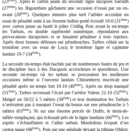
(23
). Après le carton jaune du seconde ligne dacquois Sarrailh
ème
(27
) les Bigourdans gâchaient une occasion d’essai par un en-
ème
avant (28
). Quelques minutes plus tard l’arbitre accordait un
ème
essai de pénalité suite à un énorme ballon porté écroulé 19-0 (31
)
avec carton jaune au fautif le pilier Cridlig. Puis avant la mi-temps
les Tarbais, en double supériorité numérique, répondaient aux
provocations dacquoises et se faisaient pénaliser à trois reprises.
Après deux bonnes défenses sur pénaltouches, Tarbes cédait sur la
troisième avec un essai de Lucq le troisième ligne et capitaine
ème
landais 19-7 (34
).
La seconde mi-temps était hachée par de nombreuses fautes de jeu et
de discipline face à des Dacquois accrocheurs et querelleurs. Une
seconde mi-temps où les tarbais se procuraient les meilleures
occasions même si l’ouvreur landais Chirumberro inscrivait une
ème
pénalité après un temps fort 19-10 (40
). Après un drop manqué
ème
ème
(51
), Tarbes recreusait l’écart par l’arrière Valens 22-10 (52
).
ème
Malgré un 50/22 à 5 mètres (58
) et leur domination les Tarbais
n’arrivaient pas à marquer l’essai du bonus sur une pénaltouche à 5
ème
mètres (63
). Ni sur une énorme percée de Duffo, le demi-de-
ème
mêlée remplaçant, qui échouait près de la ligne landaise (66
). Les
esprits s’échauffaient et l’ailier tarbais Mouledous écopait d’un
ème
carton jaune (68
). Puis sur une générale devant la tribune Oblezt,