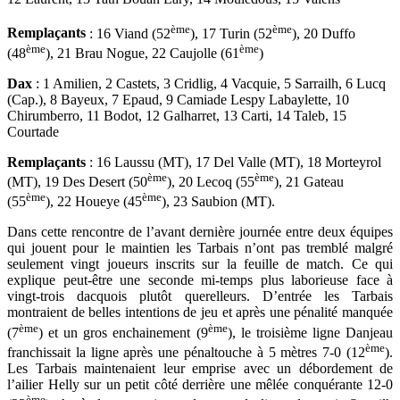
ème
ème
Remplaçants
: 16 Viand (52
), 17 Turin (52
), 20 Duffo
ème
ème
(48
), 21 Brau Nogue, 22 Caujolle (61
)
Dax
: 1 Amilien, 2 Castets, 3 Cridlig, 4 Vacquie, 5 Sarrailh, 6 Lucq
(Cap.), 8 Bayeux, 7 Epaud, 9 Camiade Lespy Labaylette, 10
Chirumberro, 11 Bodot, 12 Galharret, 13 Carti, 14 Taleb, 15
Courtade
Remplaçants
: 16 Laussu (MT), 17 Del Valle (MT), 18 Morteyrol
ème
ème
(MT), 19 Des Desert (50
), 20 Lecoq (55
), 21 Gateau
ème
ème
(55
), 22 Houeye (45
), 23 Saubion (MT).
Dans cette rencontre de l’avant dernière journée entre deux équipes
qui jouent pour le maintien les Tarbais n’ont pas tremblé malgré
seulement vingt joueurs inscrits sur la feuille de match. Ce qui
explique peut-être une seconde mi-temps plus laborieuse face à
vingt-trois dacquois plutôt querelleurs. D’entrée les Tarbais
montraient de belles intentions de jeu et après une pénalité manquée
ème
ème
(7
) et un gros enchainement (9
), le troisième ligne Danjeau
ème
franchissait la ligne après une pénaltouche à 5 mètres 7-0 (12
).
Les Tarbais maintenaient leur emprise avec un débordement de
l’ailier Helly sur un petit côté derrière une mêlée conquérante 12-0
ème