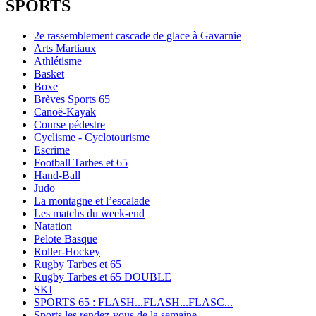
SPORTS
2e rassemblement cascade de glace à Gavarnie
Arts Martiaux
Athlétisme
Basket
Boxe
Brèves Sports 65
Canoë-Kayak
Course pédestre
Cyclisme - Cyclotourisme
Escrime
Football Tarbes et 65
Hand-Ball
Judo
La montagne et l’escalade
Les matchs du week-end
Natation
Pelote Basque
Roller-Hockey
Rugby Tarbes et 65
Rugby Tarbes et 65 DOUBLE
SKI
SPORTS 65 : FLASH...FLASH...FLASC...
Sports les rendez-vous de la semaine