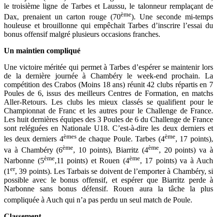
le troisième ligne de Tarbes et Laussu, le talonneur remplaçant de
ème
Dax, prenaient un carton rouge (70
). Une seconde mi-temps
houleuse et brouillonne qui empêchait Tarbes d’inscrire l’essai du
bonus offensif malgré plusieurs occasions franches.
Un maintien compliqué
Une victoire méritée qui permet à Tarbes d’espérer se maintenir lors
de la dernière journée à Chambéry le week-end prochain. La
compétition des Crabos (Moins 18 ans) réunit 42 clubs répartis en 7
Poules de 6, issus des meilleurs Centres de Formation, en matchs
Aller-Retours. Les clubs les mieux classés se qualifient pour le
Championnat de Franc et les autres pour le Challenge de France.
Les huit dernières équipes des 3 Poules de 6 du Challenge de France
sont reléguées en Nationale U18. C’est-à-dire les deux derniers et
èmes
ème
les deux derniers 4
de chaque Poule. Tarbes (4
, 17 points),
ème
ème
va à Chambéry (6
, 10 points), Biarritz (4
, 20 points) va à
ème
ème
Narbonne (5
,11 points) et Rouen (4
, 17 points) va à Auch
er
(1
, 39 points). Les Tarbais se doivent de l’emporter à Chambéry, si
possible avec le bonus offensif, et espérer que Biarritz perde à
Narbonne sans bonus défensif. Rouen aura la tâche la plus
compliquée à Auch qui n’a pas perdu un seul match de Poule.
Classement