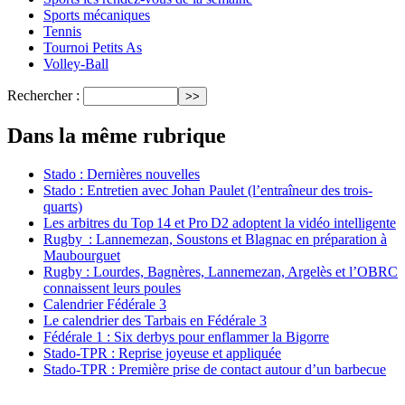
Sports mécaniques
Tennis
Tournoi Petits As
Volley-Ball
Rechercher :
Dans la même rubrique
Stado : Dernières nouvelles
Stado : Entretien avec Johan Paulet (l’entraîneur des trois-
quarts)
Les arbitres du Top 14 et Pro D2 adoptent la vidéo intelligente
Rugby : Lannemezan, Soustons et Blagnac en préparation à
Maubourguet
Rugby : Lourdes, Bagnères, Lannemezan, Argelès et l’OBRC
connaissent leurs poules
Calendrier Fédérale 3
Le calendrier des Tarbais en Fédérale 3
Fédérale 1 : Six derbys pour enflammer la Bigorre
Stado-TPR : Reprise joyeuse et appliquée
Stado-TPR : Première prise de contact autour d’un barbecue