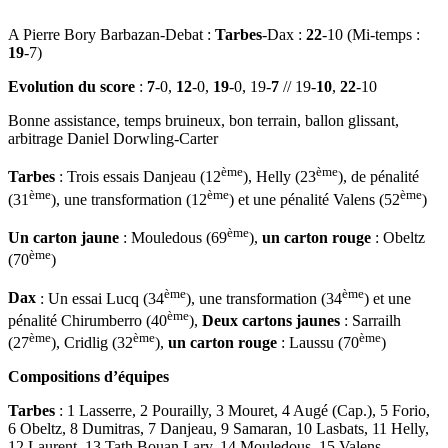
A Pierre Bory Barbazan-Debat :
Tarbes
-Dax :
22
-10 (Mi-temps :
19
-7)
Evolution du score
:
7
-0,
12
-0,
19
-0, 19-
7
// 19-
10
,
22
-10
Bonne assistance, temps bruineux, bon terrain, ballon glissant,
arbitrage Daniel Dorwling-Carter
ème
ème
Tarbes
: Trois essais Danjeau (12
), Helly (23
), de pénalité
ème
ème
ème
(31
), une transformation (12
) et une pénalité Valens (52
)
ème
Un carton jaune
: Mouledous (69
),
un carton rouge
: Obeltz
ème
(70
)
ème
ème
Dax
: Un essai Lucq (34
), une transformation (34
) et une
ème
pénalité Chirumberro (40
),
Deux cartons jaunes
: Sarrailh
ème
ème
ème
(27
), Cridlig (32
),
un carton rouge
: Laussu (70
)
Compositions d’équipes
Tarbes
: 1 Lasserre, 2 Pourailly, 3 Mouret, 4 Augé (Cap.), 5 Forio,
6 Obeltz, 8 Dumitras, 7 Danjeau, 9 Samaran, 10 Lasbats, 11 Helly,
12 Laurent, 13 Tath Bouan Lary, 14 Mouledous, 15 Valens