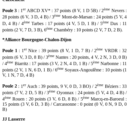
er
ème
Poule 3
: 1
ABCD XV* : 37 points (8 V, 1 D 5B) / 2
Nevers :
ème
28 points (6 V, 3 D, 4 B) / 3
Mont-de-Marsan : 24 points (5 V, 4
ème
ème
D, 4 B) / 4
Tarbes : 17 points (4 V, 5 D, 1 B) / 5
Dax : 11
ème
points (2 V, 7 D, 3 B), 6
Chambéry : 10 points (2 V, 7 D, 2 B).
*Alliance Bourgogne-Chalon-Dijon
er
ème
Poule 1
: 1
Nice : 39 points (8 V, 1 D, 7 B) / 2
VRDR : 32
ème
points (6 V, 3 D, 8 B) / 3
Nantes : 20 points, 4 V, 2 N, 3 D, 0 B)
ème
ème
/ 4
Biarritz : 17 points (3 V, 2 N, 4 D, 1 B) / 5
Narbonne : 11
ème
points (2 V, 1 N, 6 D, 1 B) / 6
Soyaux-Angoulême : 10 points (1
V, 1 N, 7 D, 4 B)
er
ème
Poule 2
: 1
Auch : 39 points, 9 V, 0 D, 3 BO) / 2
Béziers : 33
ème
points (7 V, 2 D, 5 B) / 3
Oyonnax : 24 points (5 V, 4 D, 4 B) /
ème
ème
4
Rouen : 20 points (3 V, 6 D, 8 B) / 5
Marcq-en-Baroeul :
15 points (3 V, 6 D, 3 B) / Carcassonne : 0 point (0 V, 0 N, 9 D, 0
B)
JJ Lasserre