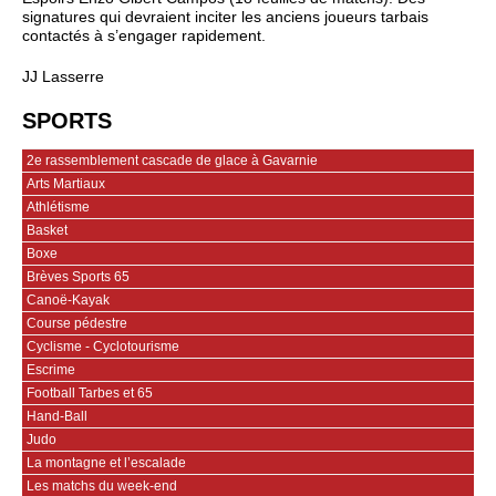
signatures qui devraient inciter les anciens joueurs tarbais
contactés à s’engager rapidement.
JJ Lasserre
SPORTS
2e rassemblement cascade de glace à Gavarnie
Arts Martiaux
Athlétisme
Basket
Boxe
Brèves Sports 65
Canoë-Kayak
Course pédestre
Cyclisme - Cyclotourisme
Escrime
Football Tarbes et 65
Hand-Ball
Judo
La montagne et l’escalade
Les matchs du week-end