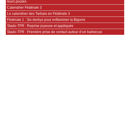
leurs poules
Calendrier Fédérale 3
Le calendrier des Tarbais en Fédérale 3
Fédérale 1 : Six derbys pour enflammer la Bigorre
Stado-TPR : Reprise joyeuse et appliquée
Stado-TPR : Première prise de contact autour d’un barbecue