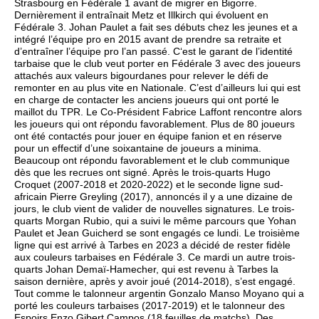
Strasbourg en Fédérale 1 avant de migrer en Bigorre.
Dernièrement il entraînait Metz et Illkirch qui évoluent en
Fédérale 3. Johan Paulet a fait ses débuts chez les jeunes et a
intégré l’équipe pro en 2015 avant de prendre sa retraite et
d’entraîner l’équipe pro l’an passé. C‘est le garant de l’identité
tarbaise que le club veut porter en Fédérale 3 avec des joueurs
attachés aux valeurs bigourdanes pour relever le défi de
remonter en au plus vite en Nationale. C’est d’ailleurs lui qui est
en charge de contacter les anciens joueurs qui ont porté le
maillot du TPR. Le Co-Président Fabrice Laffont rencontre alors
les joueurs qui ont répondu favorablement. Plus de 80 joueurs
ont été contactés pour jouer en équipe fanion et en réserve
pour un effectif d’une soixantaine de joueurs a minima.
Beaucoup ont répondu favorablement et le club communique
dès que les recrues ont signé. Après le trois-quarts Hugo
Croquet (2007-2018 et 2020-2022) et le seconde ligne sud-
africain Pierre Greyling (2017), annoncés il y a une dizaine de
jours, le club vient de valider de nouvelles signatures. Le trois-
quarts Morgan Rubio, qui a suivi le même parcours que Yohan
Paulet et Jean Guicherd se sont engagés ce lundi. Le troisième
ligne qui est arrivé à Tarbes en 2023 a décidé de rester fidèle
aux couleurs tarbaises en Fédérale 3. Ce mardi un autre trois-
quarts Johan Demaï-Hamecher, qui est revenu à Tarbes la
saison dernière, après y avoir joué (2014-2018), s’est engagé.
Tout comme le talonneur argentin Gonzalo Manso Moyano qui a
porté les couleurs tarbaises (2017-2019) et le talonneur des
Espoirs Enzo Gibert Campos (18 feuilles de matchs). Des