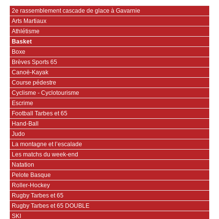
2e rassemblement cascade de glace à Gavarnie
Arts Martiaux
Athlétisme
Basket
Boxe
Brèves Sports 65
Canoë-Kayak
Course pédestre
Cyclisme - Cyclotourisme
Escrime
Football Tarbes et 65
Hand-Ball
Judo
La montagne et l’escalade
Les matchs du week-end
Natation
Pelote Basque
Roller-Hockey
Rugby Tarbes et 65
Rugby Tarbes et 65 DOUBLE
SKI